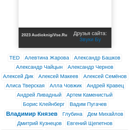
Друзья сайта:
2023 AudioknigiVse.Ru
Звуки Бу
TED
Алевтина Жарова
Александр Башков
Александр Чайцын
Александр Чернов
Алексей Дик
Алексей Макеев
Алексей Семёнов
Алиса Тверская
Алла Човжик
Андрей Кравец
Андрей Ливадный
Артем Каменистый
Борис Клейнберг
Вадим Пугачев
Владимир Князев
Глубина
Дем Михайлов
Дмитрий Кузнецов
Евгений Щепетнов