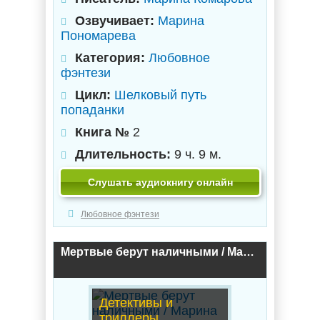
Озвучивает:
Марина
Пономарева
Категория:
Любовное
фэнтези
Цикл:
Шелковый путь
попаданки
Книга №
2
Длительность:
9 ч. 9 м.
Слушать аудиокнигу онлайн
Любовное фэнтези
Мертвые берут наличными / Марина Комарова, Дана Арнаутова (1)
Детективы и
триллеры