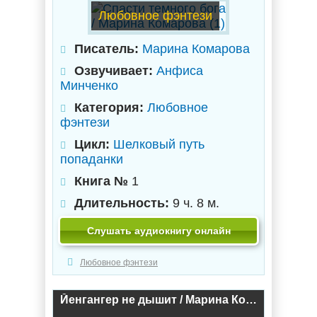
Любовное фэнтези
Писатель:
Марина Комарова
Озвучивает:
Анфиса
Минченко
Категория:
Любовное
фэнтези
Цикл:
Шелковый путь
попаданки
Книга №
1
Длительность:
9 ч. 8 м.
Слушать аудиокнигу онлайн
Любовное фэнтези
Йенгангер не дышит / Марина Комарова