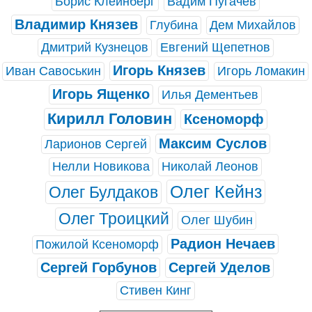
Борис Клейнберг
Вадим Пугачев
Владимир Князев
Глубина
Дем Михайлов
Дмитрий Кузнецов
Евгений Щепетнов
Игорь Князев
Иван Савоськин
Игорь Ломакин
Игорь Ященко
Илья Дементьев
Кирилл Головин
Ксеноморф
Максим Суслов
Ларионов Сергей
Нелли Новикова
Николай Леонов
Олег Кейнз
Олег Булдаков
Олег Троицкий
Олег Шубин
Радион Нечаев
Пожилой Ксеноморф
Сергей Горбунов
Сергей Уделов
Стивен Кинг