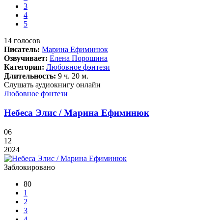
3
4
5
14
голосов
Писатель:
Марина Ефиминюк
Озвучивает:
Елена Порошина
Категория:
Любовное фэнтези
Длительность:
9 ч. 20 м.
Слушать аудиокнигу онлайн
Любовное фэнтези
Небеса Элис / Марина Ефиминюк
06
12
2024
Заблокировано
80
1
2
3
4