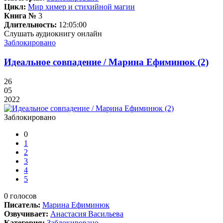
Цикл:
Мир химер и стихийной магии
Книга №
3
Длительность:
12:05:00
Слушать аудиокнигу онлайн
Заблокировано
Идеальное совпадение / Марина Ефиминюк (2)
26
05
2022
Заблокировано
0
1
2
3
4
5
0
голосов
Писатель:
Марина Ефиминюк
Озвучивает:
Анастасия Васильева
Категория:
Заблокировано