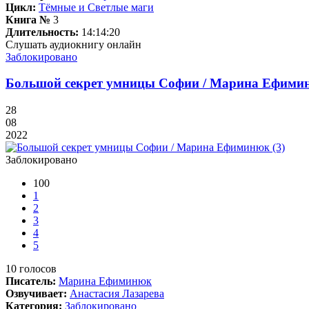
Цикл:
Тёмные и Светлые маги
Книга №
3
Длительность:
14:14:20
Слушать аудиокнигу онлайн
Заблокировано
Большой секрет умницы Софии / Марина Ефимин
28
08
2022
Заблокировано
100
1
2
3
4
5
10
голосов
Писатель:
Марина Ефиминюк
Озвучивает:
Анастасия Лазарева
Категория:
Заблокировано