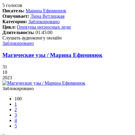
5
голосов
Писатель:
Марина Ефиминюк
Озвучивает:
Лина Ветлицкая
Категория:
Заблокировано
Цикл:
Опекуны несносных леди
Длительность:
01:45:00
Слушать аудиокнигу онлайн
Заблокировано
Магические узы / Марина Ефиминюк
31
10
2023
Заблокировано
100
1
2
3
4
5