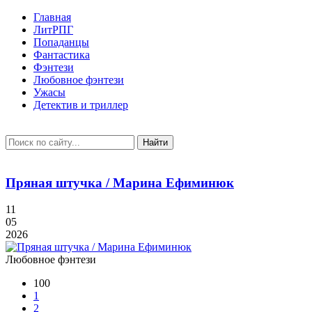
Главная
ЛитРПГ
Попаданцы
Фантастика
Фэнтези
Любовное фэнтези
Ужасы
Детектив и триллер
Найти
Пряная штучка / Марина Ефиминюк
11
05
2026
Любовное фэнтези
100
1
2