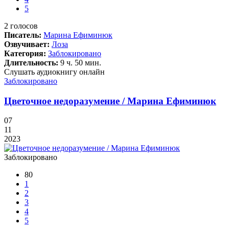
5
2
голосов
Писатель:
Марина Ефиминюк
Озвучивает:
Лоза
Категория:
Заблокировано
Длительность:
9 ч. 50 мин.
Слушать аудиокнигу онлайн
Заблокировано
Цветочное недоразумение / Марина Ефиминюк
07
11
2023
Заблокировано
80
1
2
3
4
5