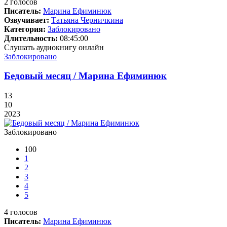
2
голосов
Писатель:
Марина Ефиминюк
Озвучивает:
Татьяна Черничкина
Категория:
Заблокировано
Длительность:
08:45:00
Слушать аудиокнигу онлайн
Заблокировано
Бедовый месяц / Марина Ефиминюк
13
10
2023
Заблокировано
100
1
2
3
4
5
4
голосов
Писатель:
Марина Ефиминюк