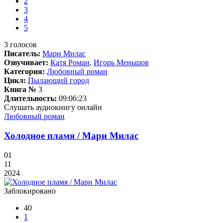
2
3
4
5
3
голосов
Писатель:
Мари Милас
Озвучивает:
Катя Роман
,
Игорь Меньшов
Категория:
Любовный роман
Цикл:
Пылающий город
Книга №
3
Длительность:
09:06:23
Слушать аудиокнигу онлайн
Любовный роман
Холодное пламя / Мари Милас
01
11
2024
Заблокировано
40
1