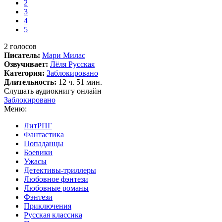
2
3
4
5
2
голосов
Писатель:
Мари Милас
Озвучивает:
Лёля Русская
Категория:
Заблокировано
Длительность:
12 ч. 51 мин.
Слушать аудиокнигу онлайн
Заблокировано
Меню:
ЛитРПГ
Фантастика
Попаданцы
Боевики
Ужасы
Детективы-триллеры
Любовное фэнтези
Любовные романы
Фэнтези
Приключения
Русская классика