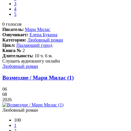
3
4
5
0
голосов
Писатель:
Мари Милас
Озвучивает:
Елена Букина
Категория:
Любовный роман
Цикл:
Пылающий город
Книга №
2
Длительность:
10 ч. 6 м.
Слушать аудиокнигу онлайн
Любовный роман
Возмездие / Мари Милас (1)
06
08
2026
Любовный роман
100
1
2