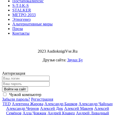
Постапокалипсис
S-T-I-K-S
STALKER
МЕТРО 2033
Этногенез
Альтернативные миры
Проза
Контакты
2023 AudioknigiVse.Ru
Друзья сайта:
Звуки Бу
Авторизация
Войти на сайт
Чужой компьютер
Забыли пароль?
Регистрация
TED
Алевтина Жарова
Александр Башков
Александр Чайцын
Александр Чернов
Алексей Дик
Алексей Макеев
Алексей
Семёнов
Алла Човжик
Андрей Кравец
Андрей Ливадный