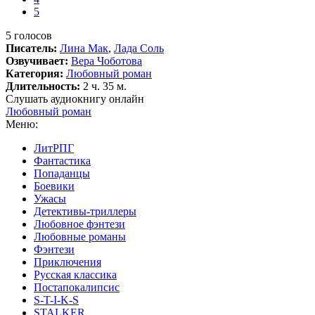
5
5
голосов
Писатель:
Лина Мак
,
Лада Соль
Озвучивает:
Вера Чоботова
Категория:
Любовный роман
Длительность:
2 ч. 35 м.
Слушать аудиокнигу онлайн
Любовный роман
Меню:
ЛитРПГ
Фантастика
Попаданцы
Боевики
Ужасы
Детективы-триллеры
Любовное фэнтези
Любовные романы
Фэнтези
Приключения
Русская классика
Постапокалипсис
S-T-I-K-S
STALKER