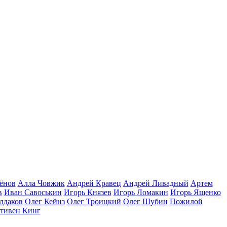
ёнов
Алла Човжик
Андрей Кравец
Андрей Ливадный
Артем
в
Иван Савоськин
Игорь Князев
Игорь Ломакин
Игорь Ященко
лдаков
Олег Кейнз
Олег Троицкий
Олег Шубин
Пожилой
тивен Кинг