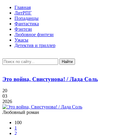
Главная
ЛитРПГ
Попаданцы
Фантастика
Фэнтези
Любовное фэнтези
Ужасы
Детектив и триллер
Найти
Это война, Свистунова! / Лада Соль
20
03
2026
Любовный роман
100
1
2