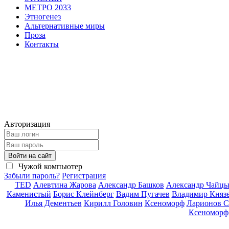
МЕТРО 2033
Этногенез
Альтернативные миры
Проза
Контакты
Авторизация
Войти на сайт
Чужой компьютер
Забыли пароль?
Регистрация
TED
Алевтина Жарова
Александр Башков
Александр Чайц
Каменистый
Борис Клейнберг
Вадим Пугачев
Владимир Княз
Илья Дементьев
Кирилл Головин
Ксеноморф
Ларионов С
Ксеноморф