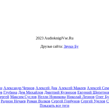
2023 AudioknigiVse.Ru
Друзья сайта:
Звуки Бу
ын
Александр Чернов
Алексей Дик
Алексей Макеев
Алексей Сем
ев
Глубина
Дем Михайлов
Дмитрий Кузнецов
Евгений Щепетно
ергей
Максим Суслов
Нелли Новикова
Николай Леонов
Олег Бу
Радион Нечаев
Роман Волков
Сергей Горбунов
Сергей Уделов
С
Показать все теги