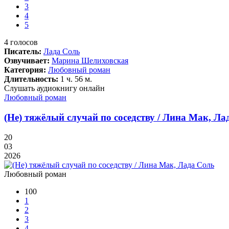
3
4
5
4
голосов
Писатель:
Лада Соль
Озвучивает:
Марина Шелиховская
Категория:
Любовный роман
Длительность:
1 ч. 56 м.
Слушать аудиокнигу онлайн
Любовный роман
(Не) тяжёлый случай по соседству / Лина Мак, Ла
20
03
2026
Любовный роман
100
1
2
3
4