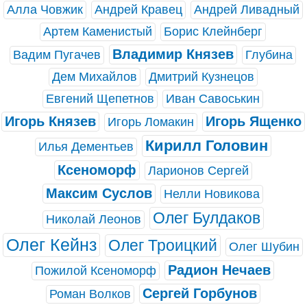
Алла Човжик
Андрей Кравец
Андрей Ливадный
Артем Каменистый
Борис Клейнберг
Владимир Князев
Вадим Пугачев
Глубина
Дем Михайлов
Дмитрий Кузнецов
Евгений Щепетнов
Иван Савоськин
Игорь Князев
Игорь Ященко
Игорь Ломакин
Кирилл Головин
Илья Дементьев
Ксеноморф
Ларионов Сергей
Максим Суслов
Нелли Новикова
Олег Булдаков
Николай Леонов
Олег Кейнз
Олег Троицкий
Олег Шубин
Радион Нечаев
Пожилой Ксеноморф
Сергей Горбунов
Роман Волков