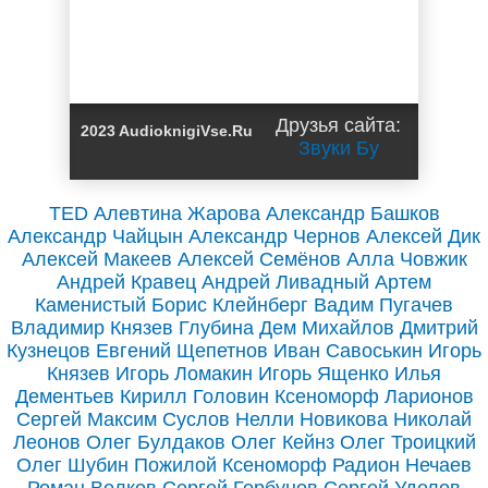
Друзья сайта:
2023 AudioknigiVse.Ru
Звуки Бу
TED
Алевтина Жарова
Александр Башков
Александр Чайцын
Александр Чернов
Алексей Дик
Алексей Макеев
Алексей Семёнов
Алла Човжик
Андрей Кравец
Андрей Ливадный
Артем
Каменистый
Борис Клейнберг
Вадим Пугачев
Владимир Князев
Глубина
Дем Михайлов
Дмитрий
Кузнецов
Евгений Щепетнов
Иван Савоськин
Игорь
Князев
Игорь Ломакин
Игорь Ященко
Илья
Дементьев
Кирилл Головин
Ксеноморф
Ларионов
Сергей
Максим Суслов
Нелли Новикова
Николай
Леонов
Олег Булдаков
Олег Кейнз
Олег Троицкий
Олег Шубин
Пожилой Ксеноморф
Радион Нечаев