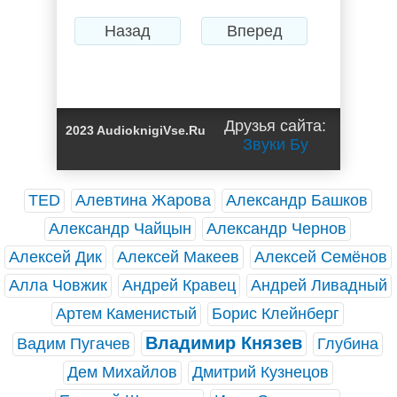
Назад
Вперед
Друзья сайта:
2023 AudioknigiVse.Ru
Звуки Бу
TED
Алевтина Жарова
Александр Башков
Александр Чайцын
Александр Чернов
Алексей Дик
Алексей Макеев
Алексей Семёнов
Алла Човжик
Андрей Кравец
Андрей Ливадный
Артем Каменистый
Борис Клейнберг
Владимир Князев
Вадим Пугачев
Глубина
Дем Михайлов
Дмитрий Кузнецов