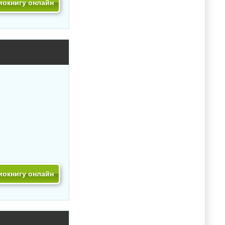
иокнигу онлайн
иокнигу онлайн