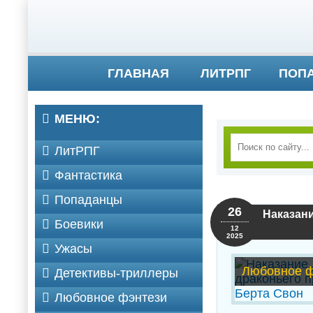
ГЛАВНАЯ
ЛИТРПГ
ПОП
МЕНЮ:
ЛитРПГ
Фантастика
Попаданцы
26
Наказани
Боевики
12
2025
Ужасы
Любовное ф
Детективы-триллеры
Любовное фэнтези