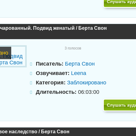
Слушать ауд
очарованный. Подвид женатый / Берта Свон
3
голосов
ано
Писатель:
Берта Свон
Озвучивает:
Leena
Категория:
Заблокировано
Длительность:
06:03:00
Слушать ауд
ое наследство / Берта Свон