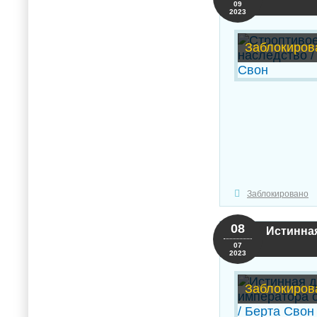
09
2023
Заблокиров
Заблокировано
08
Истинная
07
2023
Заблокиров