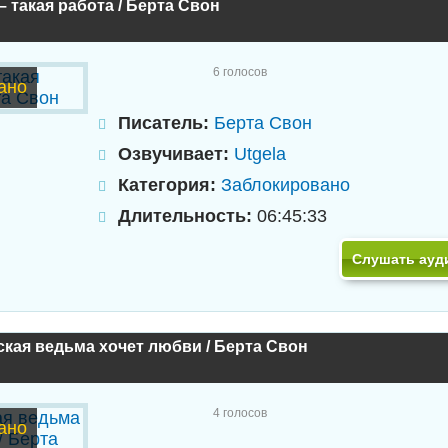
– такая работа / Берта Свон
6
голосов
ано
Писатель:
Берта Свон
Озвучивает:
Utgela
Категория:
Заблокировано
Длительность:
06:45:33
Слушать ауд
кая ведьма хочет любви / Берта Свон
4
голосов
ано