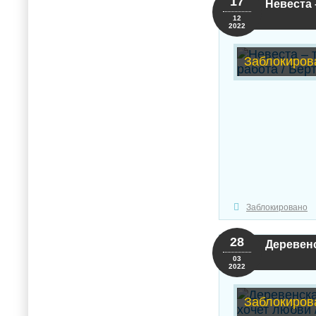
17
Невеста 
12
2022
Заблокиров
Заблокировано
28
Деревенс
03
2022
Заблокиров