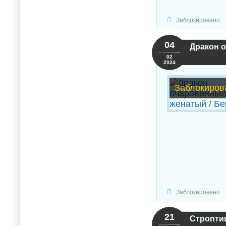
Заблокировано
04
Дракон 
02
2024
Заблокиров
Заблокировано
21
Строптив