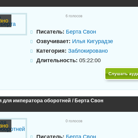
6
голосов
ано
Писатель:
Берта Свон
Озвучивает:
Илья Кигурадзе
Категория:
Заблокировано
Длительность:
05:22:00
Слушать ауд
 для императора оборотней / Берта Свон
0
голосов
ано
Писатель:
Берта Свон