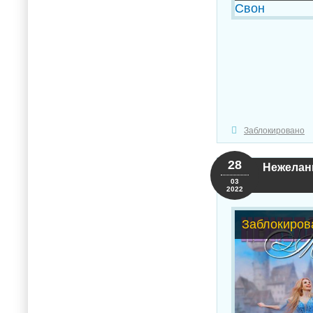
Заблокировано
28
Нежеланн
03
2022
Заблокиров