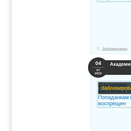
Заблокировано
04
Академи
07
2023
Заблокиров