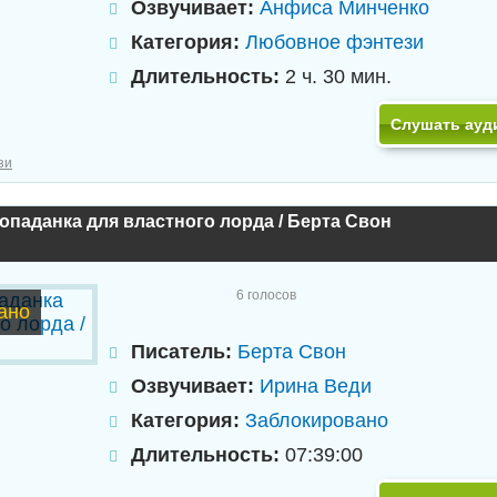
Озвучивает:
Анфиса Минченко
Категория:
Любовное фэнтези
Длительность:
2 ч. 30 мин.
Слушать ауд
зи
опаданка для властного лорда / Берта Свон
6
голосов
ано
Писатель:
Берта Свон
Озвучивает:
Ирина Веди
Категория:
Заблокировано
Длительность:
07:39:00