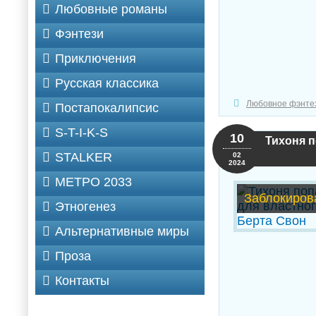
Любовные романы
Фэнтези
Приключения
Русская классика
Любовное фэнте
Постапокалипсис
S-T-I-K-S
10
Тихоня п
STALKER
02
2024
МЕТРО 2033
Заблокиров
Этногенез
Альтернативные миры
Проза
Контакты