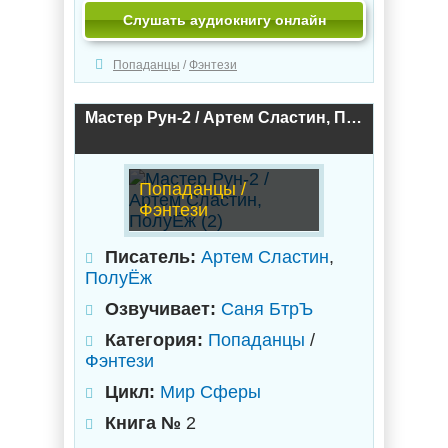
Слушать аудиокнигу онлайн
Попаданцы
/
Фэнтези
Мастер Рун-2 / Артем Сластин, ПолуЁж (2)
Попаданцы /
Фэнтези
Писатель:
Артем Сластин
,
ПолуЁж
Озвучивает:
Саня БтрЪ
Категория:
Попаданцы
/
Фэнтези
Цикл:
Мир Сферы
Книга №
2