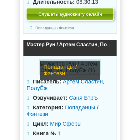
Длительность:
08:30:13
Слушать аудиокнигу онлайн
Попаданцы
/
Фэнтези
Мастер Рун / Артем Сластин, ПолуЁж (1)
Попаданцы /
Фэнтези
Писатель:
Артем Сластин
,
ПолуЁж
Озвучивает:
Саня БтрЪ
Категория:
Попаданцы
/
Фэнтези
Цикл:
Мир Сферы
Книга №
1