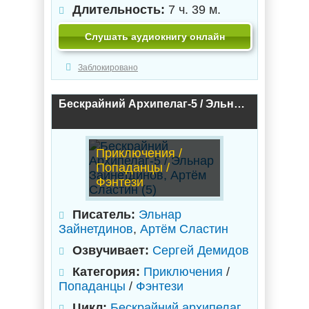
Длительность:
7 ч. 39 м.
Слушать аудиокнигу онлайн
Заблокировано
Бескрайний Архипелаг-5 / Эльнар Зайнетдинов, Артём Сластин (5)
Приключения /
Попаданцы /
Фэнтези
Писатель:
Эльнар
Зайнетдинов
,
Артём Сластин
Озвучивает:
Сергей Демидов
Категория:
Приключения
/
Попаданцы
/
Фэнтези
Цикл:
Бескрайний архипелаг