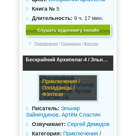
Книга №
5
Длительность:
9 ч. 17 мин.
Слушать аудиокнигу онлайн
Приключения
/
Попаданцы
/
Фэнтези
Бескрайний Архипелаг-4 / Эльнар Зайнетдинов, Артём Сластин (4)
Приключения /
Попаданцы /
Фэнтези
Писатель:
Эльнар
Зайнетдинов
,
Артём Сластин
Озвучивает:
Сергей Демидов
Категория:
Приключения
/