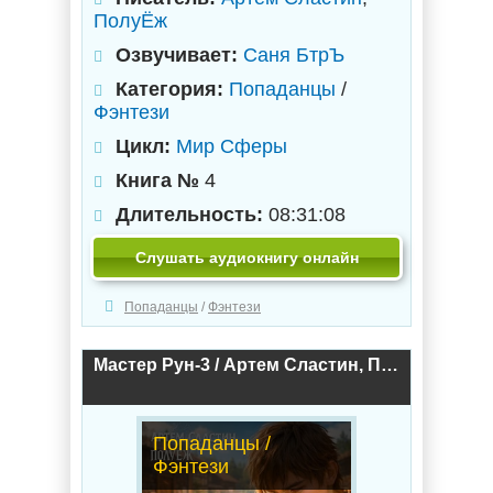
ПолуЁж
Озвучивает:
Саня БтрЪ
Категория:
Попаданцы
/
Фэнтези
Цикл:
Мир Сферы
Книга №
4
Длительность:
08:31:08
Слушать аудиокнигу онлайн
Попаданцы
/
Фэнтези
Мастер Рун-3 / Артем Сластин, ПолуЁж (3)
Попаданцы /
Фэнтези