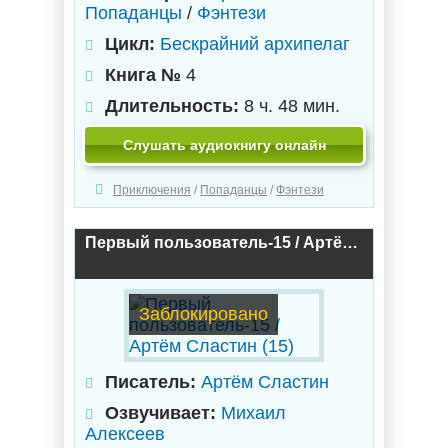
Попаданцы
/
Фэнтези
Цикл:
Бескрайний архипелаг
Книга №
4
Длительность:
8 ч. 48 мин.
Слушать аудиокнигу онлайн
Приключения
/
Попаданцы
/
Фэнтези
Первый пользователь-15 / Артём Сластин (15)
Заблокировано
Писатель:
Артём Сластин
Озвучивает:
Михаил
Алексеев