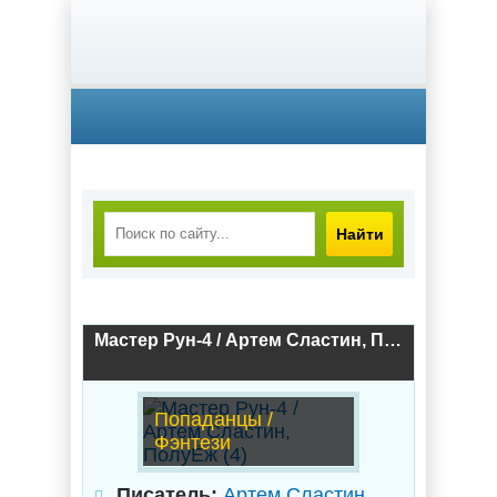
Найти
Мастер Рун-4 / Артем Сластин, ПолуЁж (4)
Попаданцы /
Фэнтези
Писатель:
Артем Сластин
,