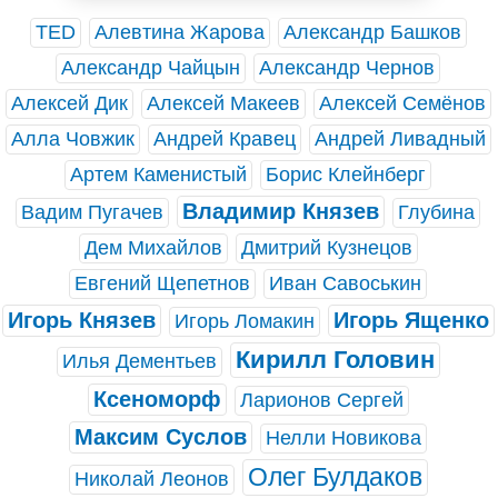
TED
Алевтина Жарова
Александр Башков
Александр Чайцын
Александр Чернов
Алексей Дик
Алексей Макеев
Алексей Семёнов
Алла Човжик
Андрей Кравец
Андрей Ливадный
Артем Каменистый
Борис Клейнберг
Владимир Князев
Вадим Пугачев
Глубина
Дем Михайлов
Дмитрий Кузнецов
Евгений Щепетнов
Иван Савоськин
Игорь Князев
Игорь Ященко
Игорь Ломакин
Кирилл Головин
Илья Дементьев
Ксеноморф
Ларионов Сергей
Максим Суслов
Нелли Новикова
Олег Булдаков
Николай Леонов