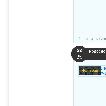
Попаданцы
/
Фэн
23
Родослов
05
2026
Фэнтези