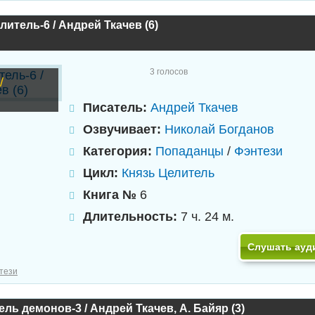
литель-6 / Андрей Ткачев (6)
3
голосов
/
Писатель:
Андрей Ткачев
Озвучивает:
Николай Богданов
Категория:
Попаданцы
/
Фэнтези
Цикл:
Князь Целитель
Книга №
6
Длительность:
7 ч. 24 м.
Слушать ауд
тези
ль демонов-3 / Андрей Ткачев, А. Байяр (3)