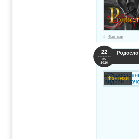
Фэнтези
22
Родослов
05
2026
Фэнтези