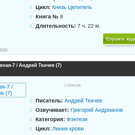
Цикл:
Князь Целитель
Книга №
8
Длительность:
7 ч. 22 м.
Слушать ауд
тези
ная-7 / Андрей Ткачев (7)
1
голосов
Писатель:
Андрей Ткачев
Озвучивает:
Григорий Андрианов
Категория:
Фэнтези
Цикл:
Линия крови