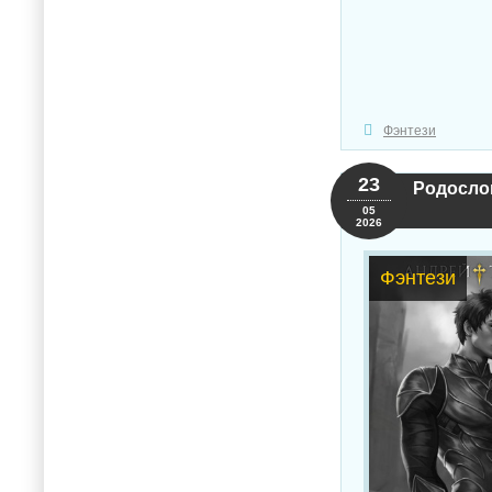
Фэнтези
23
Родослов
05
2026
Фэнтези