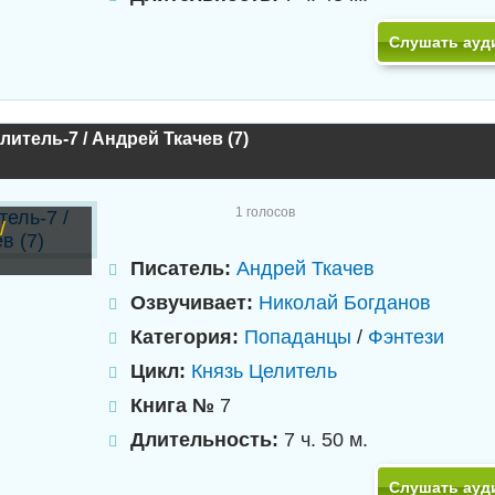
Слушать ауд
литель-7 / Андрей Ткачев (7)
1
голосов
/
Писатель:
Андрей Ткачев
Озвучивает:
Николай Богданов
Категория:
Попаданцы
/
Фэнтези
Цикл:
Князь Целитель
Книга №
7
Длительность:
7 ч. 50 м.
Слушать ауд