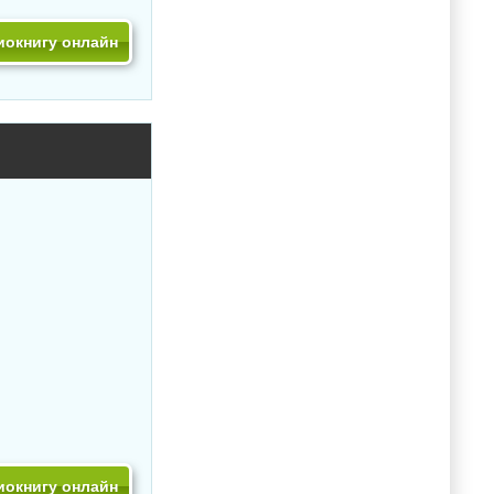
иокнигу онлайн
иокнигу онлайн