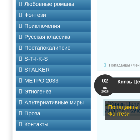
Любовные романы
Фэнтези
Приключения
Русская классика
Постапокалипсис
S-T-I-K-S
Попаданцы
/
Фэн
STALKER
МЕТРО 2033
02
Князь Це
06
Этногенез
2026
Альтернативные миры
Попаданцы 
Проза
Фэнтези
Контакты