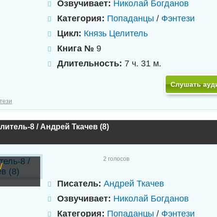
Озвучивает:
Николай Богданов
Категория:
Попаданцы
/
Фэнтези
Цикл:
Князь Целитель
Книга №
9
Длительность:
7 ч. 31 м.
Слушать ауд
тези
литель-8 / Андрей Ткачев (8)
2
голосов
/
Писатель:
Андрей Ткачев
Озвучивает:
Николай Богданов
Категория:
Попаданцы
/
Фэнтези