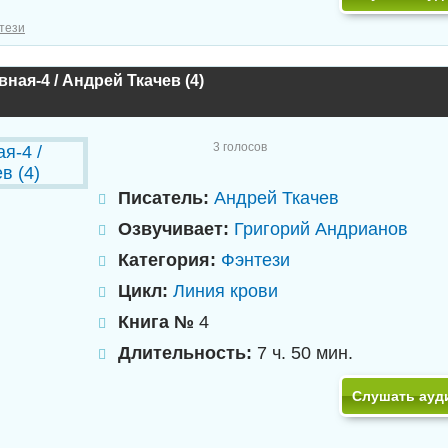
тези
ная-4 / Андрей Ткачев (4)
3
голосов
Писатель:
Андрей Ткачев
Озвучивает:
Григорий Андрианов
Категория:
Фэнтези
Цикл:
Линия крови
Книга №
4
Длительность:
7 ч. 50 мин.
Слушать ауд