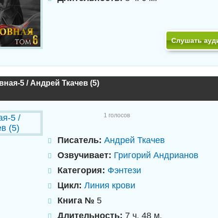
Слушать ауд
ная-5 / Андрей Ткачев (5)
1
голосов
Писатель:
Андрей Ткачев
Озвучивает:
Григорий Андрианов
Категория:
Фэнтези
Цикл:
Линия крови
Книга №
5
Длительность:
7 ч. 48 м.