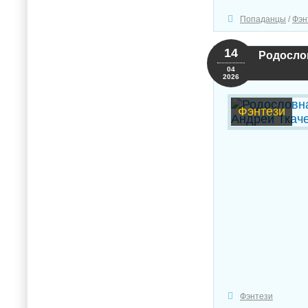
Попаданцы
/
Фэн
14
Родослов
04
2026
Фэнтези
Фэнтези