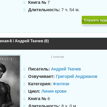
Книга №
7
Длительность:
7 ч. 54 м.
Слушать ауд
ная-6 / Андрей Ткачев (6)
1
голосов
Писатель:
Андрей Ткачев
Озвучивает:
Григорий Андрианов
Категория:
Фэнтези
Цикл:
Линия крови
Книга №
6
Длительность:
8 ч. 0 м.