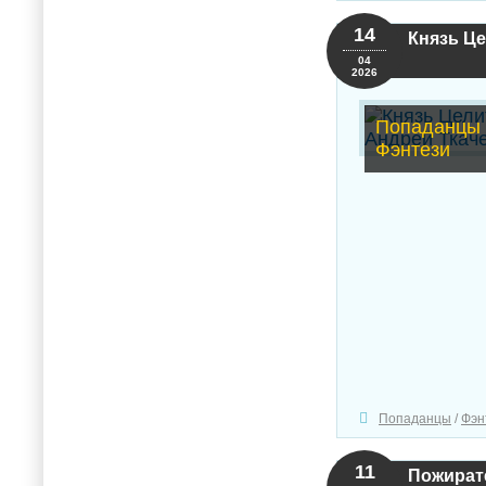
14
Князь Це
04
2026
Попаданцы 
Фэнтези
Попаданцы
/
Фэн
11
Пожирате