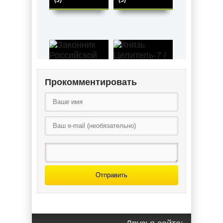
(3)
(5)
Прокомментировать
Законник
Российской
Князь
Империи-4 /
Целитель-7 /
Андрей Ткачев,
Андрей Ткачев
Оливер Ло (4)
(7)
Отправить
Князь Целитель
/ Андрей Ткачев