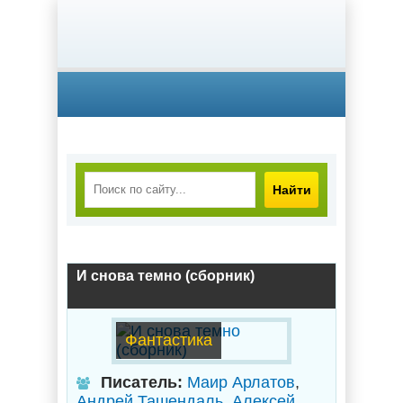
Найти
И снова темно (сборник)
Фантастика
Писатель:
Маир Арлатов
,
Андрей Ташендаль
,
Алексей