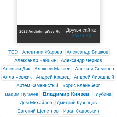
Друзья сайта:
2023 AudioknigiVse.Ru
Звуки Бу
TED
Алевтина Жарова
Александр Башков
Александр Чайцын
Александр Чернов
Алексей Дик
Алексей Макеев
Алексей Семёнов
Алла Човжик
Андрей Кравец
Андрей Ливадный
Артем Каменистый
Борис Клейнберг
Владимир Князев
Вадим Пугачев
Глубина
Дем Михайлов
Дмитрий Кузнецов
Евгений Щепетнов
Иван Савоськин