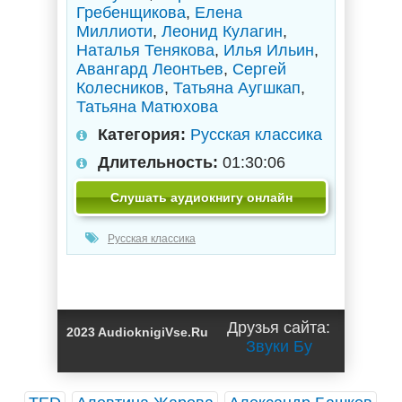
Гребенщикова
,
Елена
Миллиоти
,
Леонид Кулагин
,
Наталья Тенякова
,
Илья Ильин
,
Авангард Леонтьев
,
Сергей
Колесников
,
Татьяна Аугшкап
,
Татьяна Матюхова
Категория:
Русская классика
Длительность:
01:30:06
Слушать аудиокнигу онлайн
Русская классика
Друзья сайта:
2023 AudioknigiVse.Ru
Звуки Бу