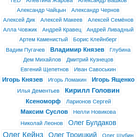
TED
Алевтина Жарова
Александр Башков
Александр Чайцын
Александр Чернов
Алексей Дик
Алексей Макеев
Алексей Семёнов
Алла Човжик
Андрей Кравец
Андрей Ливадный
Артем Каменистый
Борис Клейнберг
Владимир Князев
Вадим Пугачев
Глубина
Дем Михайлов
Дмитрий Кузнецов
Евгений Щепетнов
Иван Савоськин
Игорь Князев
Игорь Ященко
Игорь Ломакин
Кирилл Головин
Илья Дементьев
Ксеноморф
Ларионов Сергей
Максим Суслов
Нелли Новикова
Олег Булдаков
Николай Леонов
Олег Кейнз
Олег Троицкий
Олег Шубин