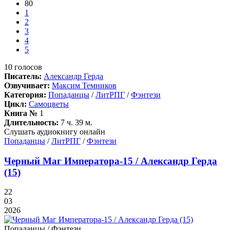
80
1
2
3
4
5
10
голосов
Писатель:
Александр Герда
Озвучивает:
Максим Темников
Категория:
Попаданцы
/
ЛитРПГ
/
Фэнтези
Цикл:
Самоцветы
Книга №
1
Длительность:
7 ч. 39 м.
Слушать аудиокнигу онлайн
Попаданцы
/
ЛитРПГ
/
Фэнтези
Черный Маг Императора-15 / Александр Герда
(15)
22
03
2026
Попаданцы / Фэнтези