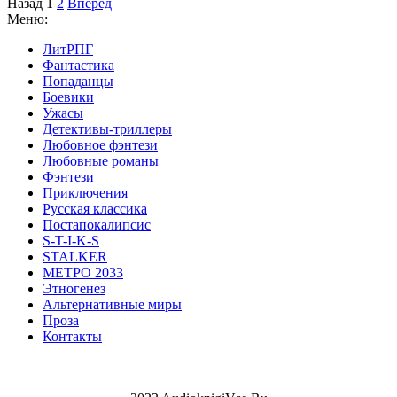
Назад
1
2
Вперед
Меню:
ЛитРПГ
Фантастика
Попаданцы
Боевики
Ужасы
Детективы-триллеры
Любовное фэнтези
Любовные романы
Фэнтези
Приключения
Русская классика
Постапокалипсис
S-T-I-K-S
STALKER
МЕТРО 2033
Этногенез
Альтернативные миры
Проза
Контакты