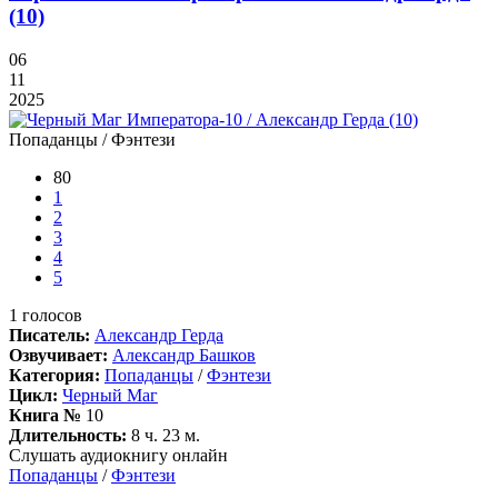
(10)
06
11
2025
Попаданцы / Фэнтези
80
1
2
3
4
5
1
голосов
Писатель:
Александр Герда
Озвучивает:
Александр Башков
Категория:
Попаданцы
/
Фэнтези
Цикл:
Черный Маг
Книга №
10
Длительность:
8 ч. 23 м.
Слушать аудиокнигу онлайн
Попаданцы
/
Фэнтези