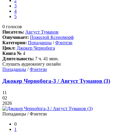
2
3
4
5
0
голосов
Писатель:
Август Туманов
Озвучивает:
Пожилой Ксеноморф
Категория:
Попаданцы
/
Фэнтези
Цикл:
Джокер Чернобога
Книга №
4
Длительность:
7 ч. 41 мин.
Слушать аудиокнигу онлайн
Попаданцы
/
Фэнтези
Джокер Чернобога-3 / Август Туманов (3)
11
02
2026
Попаданцы / Фэнтези
0
1