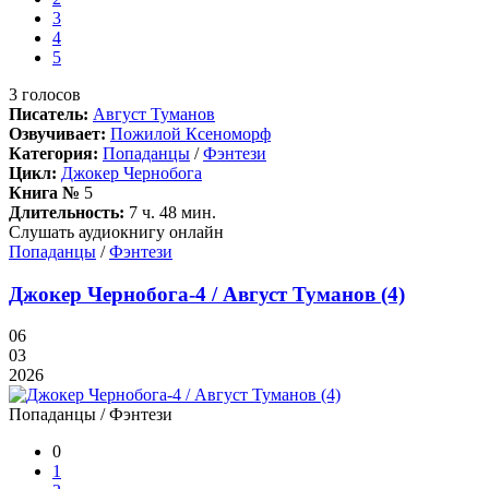
3
4
5
3
голосов
Писатель:
Август Туманов
Озвучивает:
Пожилой Ксеноморф
Категория:
Попаданцы
/
Фэнтези
Цикл:
Джокер Чернобога
Книга №
5
Длительность:
7 ч. 48 мин.
Слушать аудиокнигу онлайн
Попаданцы
/
Фэнтези
Джокер Чернобога-4 / Август Туманов (4)
06
03
2026
Попаданцы / Фэнтези
0
1