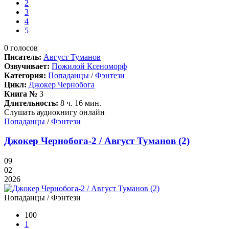
2
3
4
5
0
голосов
Писатель:
Август Туманов
Озвучивает:
Пожилой Ксеноморф
Категория:
Попаданцы
/
Фэнтези
Цикл:
Джокер Чернобога
Книга №
3
Длительность:
8 ч. 16 мин.
Слушать аудиокнигу онлайн
Попаданцы
/
Фэнтези
Джокер Чернобога-2 / Август Туманов (2)
09
02
2026
Попаданцы / Фэнтези
100
1