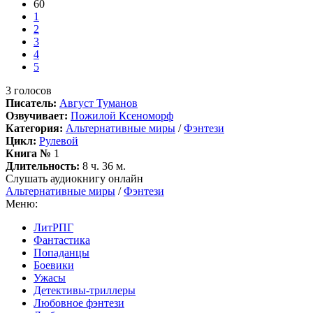
60
1
2
3
4
5
3
голосов
Писатель:
Август Туманов
Озвучивает:
Пожилой Ксеноморф
Категория:
Альтернативные миры
/
Фэнтези
Цикл:
Рулевой
Книга №
1
Длительность:
8 ч. 36 м.
Слушать аудиокнигу онлайн
Альтернативные миры
/
Фэнтези
Меню:
ЛитРПГ
Фантастика
Попаданцы
Боевики
Ужасы
Детективы-триллеры
Любовное фэнтези