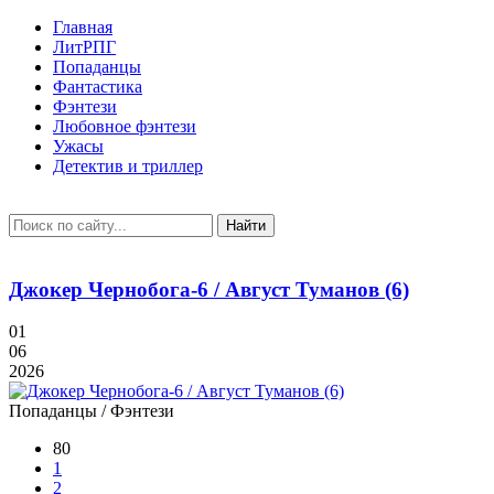
Главная
ЛитРПГ
Попаданцы
Фантастика
Фэнтези
Любовное фэнтези
Ужасы
Детектив и триллер
Найти
Джокер Чернобога-6 / Август Туманов (6)
01
06
2026
Попаданцы / Фэнтези
80
1
2