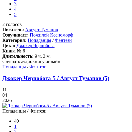
3
4
5
2
голосов
Писатель:
Август Туманов
Озвучивает:
Пожилой Ксеноморф
Категория:
Попаданцы
/
Фэнтези
Цикл:
Джокер Чернобога
Книга №
6
Длительность:
9 ч. 3 м.
Слушать аудиокнигу онлайн
Попаданцы
/
Фэнтези
Джокер Чернобога-5 / Август Туманов (5)
11
04
2026
Попаданцы / Фэнтези
40
1
2