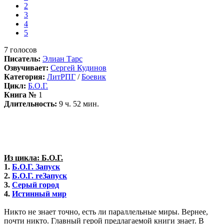
2
3
4
5
7
голосов
Писатель:
Элиан Тарс
Озвучивает:
Сергей Кудинов
Категория:
ЛитРПГ
/
Боевик
Цикл:
Б.О.Г.
Книга №
1
Длительность:
9 ч. 52 мин.
Из цикла: Б.О.Г.
1.
Б.О.Г. Запуск
2.
Б.О.Г. reЗапуск
3.
Серый город
4.
Истинный мир
Никто не знает точно, есть ли параллельные миры. Вернее,
почти никто. Главный герой предлагаемой книги знает. В