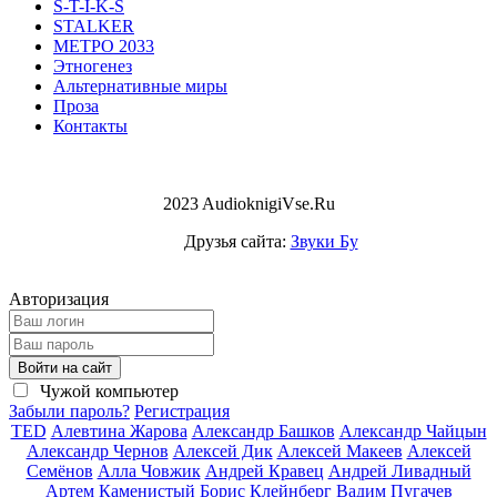
S-T-I-K-S
STALKER
МЕТРО 2033
Этногенез
Альтернативные миры
Проза
Контакты
2023 AudioknigiVse.Ru
Друзья сайта:
Звуки Бу
Авторизация
Войти на сайт
Чужой компьютер
Забыли пароль?
Регистрация
TED
Алевтина Жарова
Александр Башков
Александр Чайцын
Александр Чернов
Алексей Дик
Алексей Макеев
Алексей
Семёнов
Алла Човжик
Андрей Кравец
Андрей Ливадный
Артем Каменистый
Борис Клейнберг
Вадим Пугачев