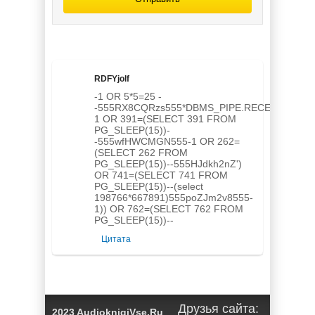
Глубина /
сборник
рассказов
(выпуск 21)
RDFYjolf
-1 OR 5*5=25 -
-555RX8CQRzs555*DBMS_PIPE.RECEIVE_MESSA
1 OR 391=(SELECT 391 FROM
PG_SLEEP(15))-
-555wfHWCMGN555-1 OR 262=
(SELECT 262 FROM
PG_SLEEP(15))--555HJdkh2nZ')
OR 741=(SELECT 741 FROM
PG_SLEEP(15))--(select
198766*667891)555poZJm2v8555-
1)) OR 762=(SELECT 762 FROM
PG_SLEEP(15))--
Цитата
Друзья сайта:
2023 AudioknigiVse.Ru