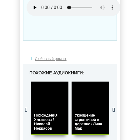
Любовный роман
,
ПОХОЖИЕ АУДИОКНИГИ:
Похождения
Укрощение
Запретная
Хлыщова /
строптивой в
страсть. Заб
Николай
деревне / Лина
меня / Валер
Некрасов
Мак
Даль