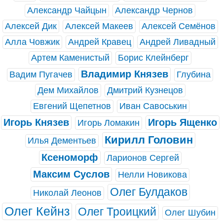
Александр Чайцын
Александр Чернов
Алексей Дик
Алексей Макеев
Алексей Семёнов
Алла Човжик
Андрей Кравец
Андрей Ливадный
Артем Каменистый
Борис Клейнберг
Владимир Князев
Вадим Пугачев
Глубина
Дем Михайлов
Дмитрий Кузнецов
Евгений Щепетнов
Иван Савоськин
Игорь Князев
Игорь Ященко
Игорь Ломакин
Кирилл Головин
Илья Дементьев
Ксеноморф
Ларионов Сергей
Максим Суслов
Нелли Новикова
Олег Булдаков
Николай Леонов
Олег Кейнз
Олег Троицкий
Олег Шубин