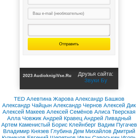
Рядом с тобой /
убежишь / Лина
Мила Хард
Ласс
Отправить
Счастье рядом /
Екатерина
Друзья сайта:
2023 AudioknigiVse.Ru
Серебрякова
Звуки Бу
TED
Алевтина Жарова
Александр Башков
Александр Чайцын
Александр Чернов
Алексей Дик
Алексей Макеев
Алексей Семёнов
Алиса Тверская
Алла Човжик
Андрей Кравец
Андрей Ливадный
Артем Каменистый
Борис Клейнберг
Вадим Пугачев
Владимир Князев
Глубина
Дем Михайлов
Дмитрий
Кузнецов
Евгений Щепетнов
Иван Савоськин
Игорь