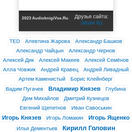
Друзья сайта:
2023 AudioknigiVse.Ru
Звуки Бу
TED
Алевтина Жарова
Александр Башков
Александр Чайцын
Александр Чернов
Алексей Дик
Алексей Макеев
Алексей Семёнов
Алла Човжик
Андрей Кравец
Андрей Ливадный
Артем Каменистый
Борис Клейнберг
Владимир Князев
Вадим Пугачев
Глубина
Дем Михайлов
Дмитрий Кузнецов
Евгений Щепетнов
Иван Савоськин
Игорь Князев
Игорь Ященко
Игорь Ломакин
Кирилл Головин
Илья Дементьев