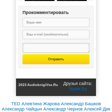
Прокомментировать
Вечная
Вечная
Бездна-4 /
Бездна-3 /
Павел Матисов
Павел Матисов
(4)
(3)
Отправить
Вечная
Бездна-2 /
Павел Матисов
Друзья сайта:
2023 AudioknigiVse.Ru
(2)
Звуки Бу
TED
Алевтина Жарова
Александр Башков
Александр Чайцын
Александр Чернов
Алексей Дик