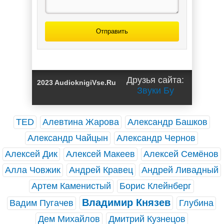
Отправить
Друзья сайта:
2023 AudioknigiVse.Ru
Звуки Бу
TED
Алевтина Жарова
Александр Башков
Александр Чайцын
Александр Чернов
Алексей Дик
Алексей Макеев
Алексей Семёнов
Алла Човжик
Андрей Кравец
Андрей Ливадный
Артем Каменистый
Борис Клейнберг
Владимир Князев
Вадим Пугачев
Глубина
Дем Михайлов
Дмитрий Кузнецов