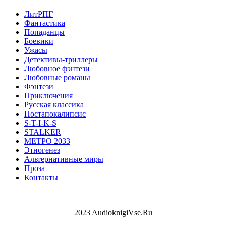
ЛитРПГ
Фантастика
Попаданцы
Боевики
Ужасы
Детективы-триллеры
Любовное фэнтези
Любовные романы
Фэнтези
Приключения
Русская классика
Постапокалипсис
S-T-I-K-S
STALKER
МЕТРО 2033
Этногенез
Альтернативные миры
Проза
Контакты
2023 AudioknigiVse.Ru