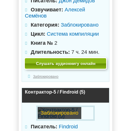
Писатель:
Джон Демидов
Озвучивает:
Алексей
Семёнов
Категория:
Заблокировано
Цикл:
Система компиляции
Книга №
2
Длительность:
7 ч. 24 мин.
Слушать аудиокнигу онлайн
Заблокировано
Контрактор-5 / Findroid (5)
Заблокировано
Писатель:
Findroid