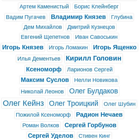
Артем Каменистый
Борис Клейнберг
Владимир Князев
Вадим Пугачев
Глубина
Дем Михайлов
Дмитрий Кузнецов
Евгений Щепетнов
Иван Савоськин
Игорь Князев
Игорь Ященко
Игорь Ломакин
Кирилл Головин
Илья Дементьев
Ксеноморф
Ларионов Сергей
Максим Суслов
Нелли Новикова
Олег Булдаков
Николай Леонов
Олег Кейнз
Олег Троицкий
Олег Шубин
Радион Нечаев
Пожилой Ксеноморф
Сергей Горбунов
Роман Волков
Сергей Уделов
Стивен Кинг