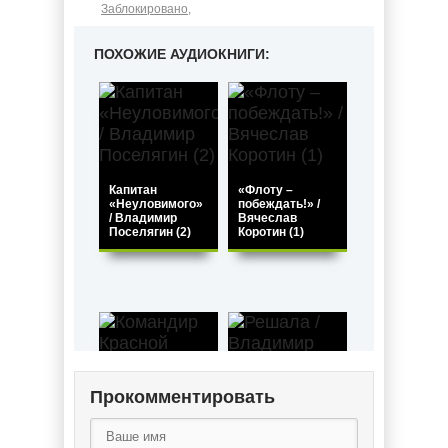
Заблокировано
,
ПОХОЖИЕ АУДИОКНИГИ:
Капитан
«Флоту –
«Неуловимого»
побеждать!» /
/ Владимир
Вячеслав
Поселягин (2)
Коротин (1)
Командир
Красной Армии.
Прокомментировать
Офицер
Красной Армии /
Владимир
Решала /