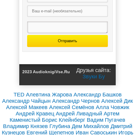
Поселягин (1 и
Владимир
2)
Поселягин (1)
Отправить
Интендант.
Начало. Техник-
интендант /
Владимир
Друзья сайта:
2023 AudioknigiVse.Ru
Поселягин (1)
Звуки Бу
TED
Алевтина Жарова
Александр Башков
Александр Чайцын
Александр Чернов
Алексей Дик
Алексей Макеев
Алексей Семёнов
Алла Човжик
Андрей Кравец
Андрей Ливадный
Артем
Каменистый
Борис Клейнберг
Вадим Пугачев
Владимир Князев
Глубина
Дем Михайлов
Дмитрий
Кузнецов
Евгений Щепетнов
Иван Савоськин
Игорь