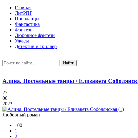
Главная
ЛитРПГ
Попаданцы
Фантастика
Фэнтези
Любовное фэнтези
Ужасы
Детектив и триллер
Найти
Алина. Постельные танцы / Елизавета Соболянска
27
06
2023
Любовный роман
100
1
2