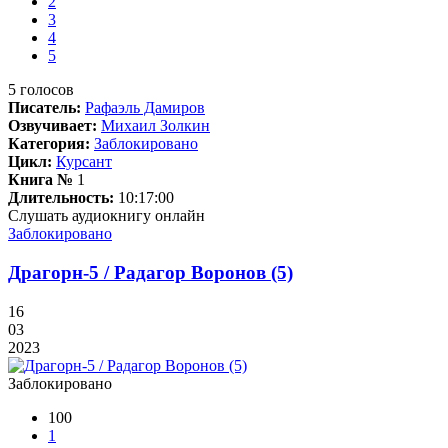
2
3
4
5
5
голосов
Писатель:
Рафаэль Дамиров
Озвучивает:
Михаил Золкин
Категория:
Заблокировано
Цикл:
Курсант
Книга №
1
Длительность:
10:17:00
Слушать аудиокнигу онлайн
Заблокировано
Драгорн-5 / Радагор Воронов (5)
16
03
2023
Заблокировано
100
1