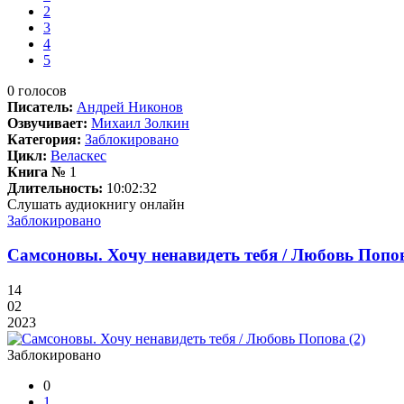
2
3
4
5
0
голосов
Писатель:
Андрей Никонов
Озвучивает:
Михаил Золкин
Категория:
Заблокировано
Цикл:
Веласкес
Книга №
1
Длительность:
10:02:32
Слушать аудиокнигу онлайн
Заблокировано
Самсоновы. Хочу ненавидеть тебя / Любовь Попов
14
02
2023
Заблокировано
0
1