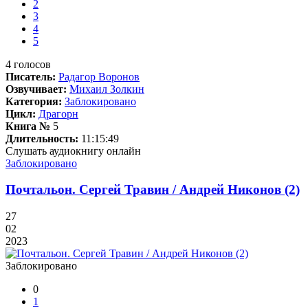
2
3
4
5
4
голосов
Писатель:
Радагор Воронов
Озвучивает:
Михаил Золкин
Категория:
Заблокировано
Цикл:
Драгорн
Книга №
5
Длительность:
11:15:49
Слушать аудиокнигу онлайн
Заблокировано
Почтальон. Сергей Травин / Андрей Никонов (2)
27
02
2023
Заблокировано
0
1