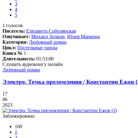
3
4
5
1
голосов
Писатель:
Елизавета Соболянская
Озвучивает:
Михаил Золкин
,
Юлия Маркина
Категория:
Любовный роман
Цикл:
Постельные танцы
Книга №
1
Длительность:
01:53:00
Слушать аудиокнигу онлайн
Любовный роман
Электро. Точка преломления / Константин Ежов (
17
06
2023
Заблокировано
100
1
2