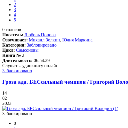
2
3
4
5
0
голосов
Писатель:
Любовь Попова
Озвучивает:
Михаил Золкин
,
Юлия Маркина
Категория:
Заблокировано
Цикл:
Самсоновы
Книга №
2
Длительность:
06:54:29
Слушать аудиокнигу онлайн
Заблокировано
Гроза ада. БЕСсильный чемпион / Григорий Воло
14
02
2023
Заблокировано
0