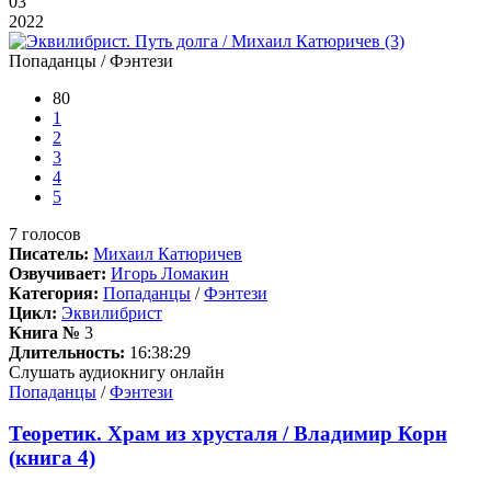
03
2022
Попаданцы / Фэнтези
80
1
2
3
4
5
7
голосов
Писатель:
Михаил Катюричев
Озвучивает:
Игорь Ломакин
Категория:
Попаданцы
/
Фэнтези
Цикл:
Эквилибрист
Книга №
3
Длительность:
16:38:29
Слушать аудиокнигу онлайн
Попаданцы
/
Фэнтези
Теоретик. Храм из хрусталя / Владимир Корн
(книга 4)