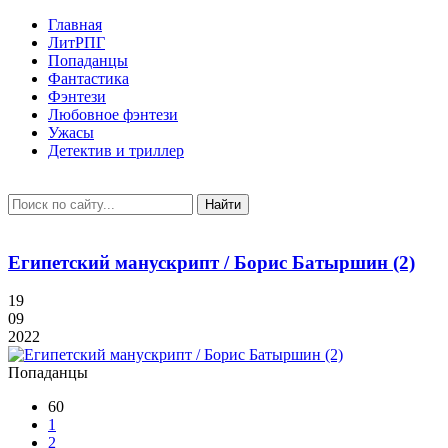
Главная
ЛитРПГ
Попаданцы
Фантастика
Фэнтези
Любовное фэнтези
Ужасы
Детектив и триллер
Найти
Египетский манускрипт / Борис Батыршин (2)
19
09
2022
Попаданцы
60
1
2