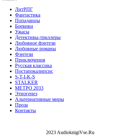
ЛитРПГ
Фантастика
Попаданцы
Боевики
Ужасы
Детективы-триллеры
Любовное фэнтези
Любовные романы
Фэнтези
Приключения
Русская классика
Постапокалипсис
S-T-I-K-S
STALKER
МЕТРО 2033
Этногенез
Альтернативные миры
Проза
Контакты
2023 AudioknigiVse.Ru