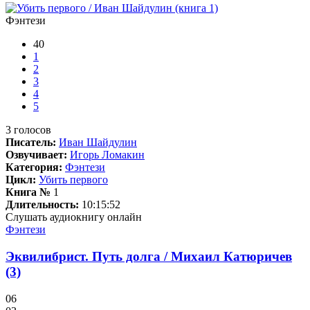
Фэнтези
40
1
2
3
4
5
3
голосов
Писатель:
Иван Шайдулин
Озвучивает:
Игорь Ломакин
Категория:
Фэнтези
Цикл:
Убить первого
Книга №
1
Длительность:
10:15:52
Слушать аудиокнигу онлайн
Фэнтези
Эквилибрист. Путь долга / Михаил Катюричев
(3)
06