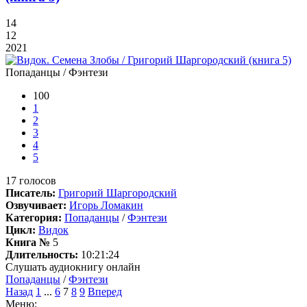
14
12
2021
Попаданцы / Фэнтези
100
1
2
3
4
5
17
голосов
Писатель:
Григорий Шаргородский
Озвучивает:
Игорь Ломакин
Категория:
Попаданцы
/
Фэнтези
Цикл:
Видок
Книга №
5
Длительность:
10:21:24
Слушать аудиокнигу онлайн
Попаданцы
/
Фэнтези
Назад
1
...
6
7
8
9
Вперед
Меню: