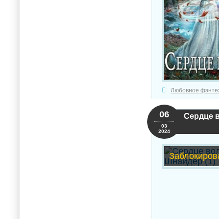
Любовное фэнте
06
Сердце в
03
2024
Заблокиров