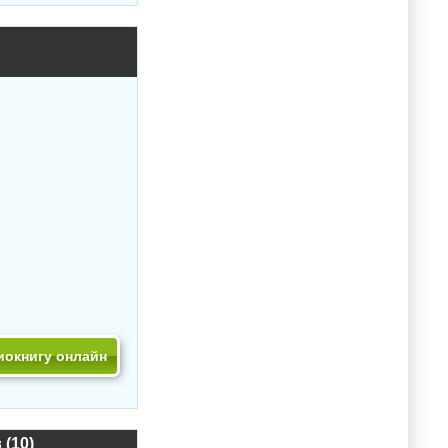
иокнигу онлайн
(10)