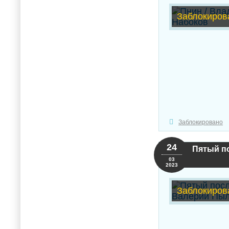
Заблокиров
Заблокировано
24
Пятый по
03
2023
Заблокиров