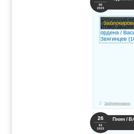
06
2023
Заблокиров
Заблокировано
26
Пнин / 
03
2023