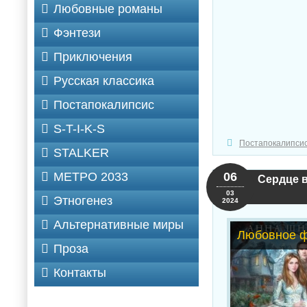
Любовные романы
Фэнтези
Приключения
Русская классика
Постапокалипсис
S-T-I-K-S
Постапокалипси
STALKER
МЕТРО 2033
06
Сердце в
03
Этногенез
2024
Альтернативные миры
Любовное ф
Проза
Контакты