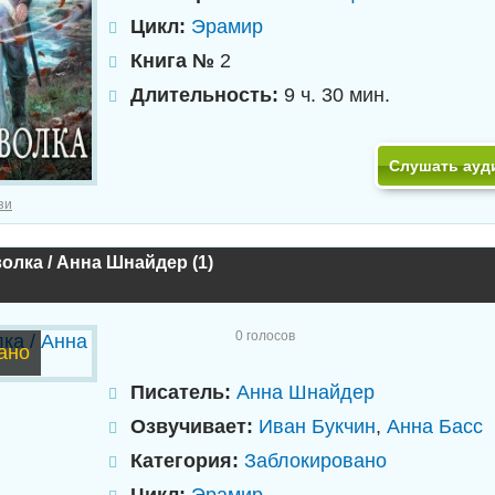
Цикл:
Эрамир
Книга №
2
Длительность:
9 ч. 30 мин.
Слушать ауд
зи
олка / Анна Шнайдер (1)
0
голосов
ано
Писатель:
Анна Шнайдер
Озвучивает:
Иван Букчин
,
Анна Басс
Категория:
Заблокировано
Цикл:
Эрамир