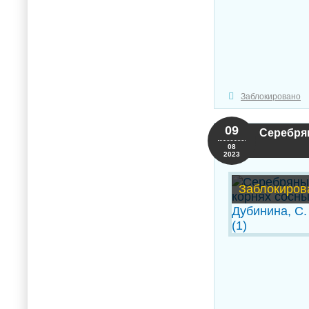
Заблокировано
09
Серебрян
08
2023
Заблокиров