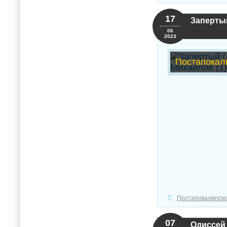
17
Запертый
06
2023
Постапокал
Постапокалипси
07
Одиссей 