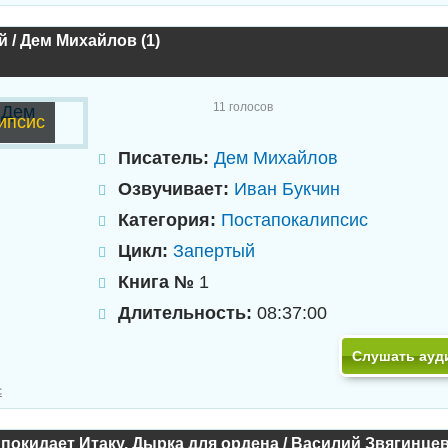
 / Дем Михайлов (1)
11
голосов
ипсис
Писатель:
Дем Михайлов
Озвучивает:
Иван Букчин
Категория:
Постапокалипсис
Цикл:
Запертый
Книга №
1
Длительность:
08:37:00
Слушать ауд
с
покидает Итаку. Дырка для ордена / Василий Звягинцев 