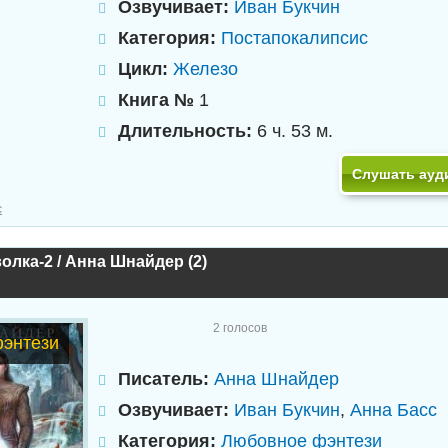
Озвучивает:
Иван Букчин
Категория:
Постапокалипсис
Цикл:
Железо
Книга №
1
Длительность:
6 ч. 53 м.
Слушать ауд
с
олка-2 / Анна Шнайдер (2)
2
голосов
энтези
Писатель:
Анна Шнайдер
Озвучивает:
Иван Букчин
,
Анна Басс
Категория:
Любовное фэнтези