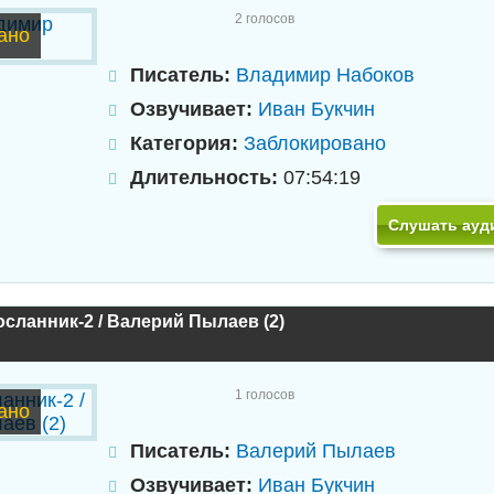
2
голосов
ано
Писатель:
Владимир Набоков
Озвучивает:
Иван Букчин
Категория:
Заблокировано
Длительность:
07:54:19
Слушать ауд
сланник-2 / Валерий Пылаев (2)
1
голосов
ано
Писатель:
Валерий Пылаев
Озвучивает:
Иван Букчин