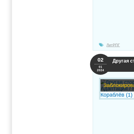
ЛитРПГ
02
Другая с
01
2024
Заблокиров