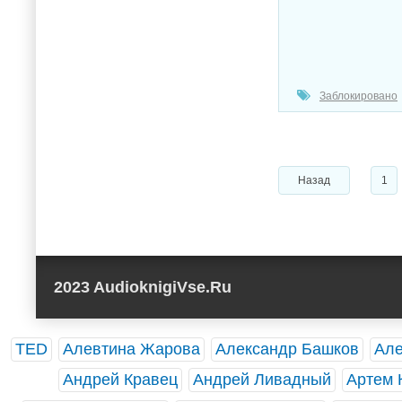
Заблокировано
Назад
1
2023 AudioknigiVse.Ru
TED
Алевтина Жарова
Александр Башков
Але
Андрей Кравец
Андрей Ливадный
Артем 