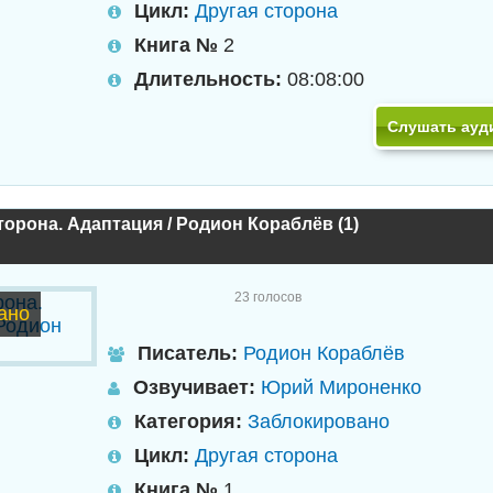
Цикл:
Другая сторона
Книга №
2
Длительность:
08:08:00
Слушать ауд
торона. Адаптация / Родион Кораблёв (1)
23
голосов
ано
Писатель:
Родион Кораблёв
Озвучивает:
Юрий Мироненко
Категория:
Заблокировано
Цикл:
Другая сторона
Книга №
1