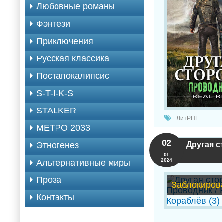
Любовные романы
Фэнтези
Приключения
Русская классика
Постапокалипсис
S-T-I-K-S
STALKER
ЛитРПГ
МЕТРО 2033
02
Другая с
Этногенез
01
2024
Альтернативные миры
Проза
Заблокиров
Контакты