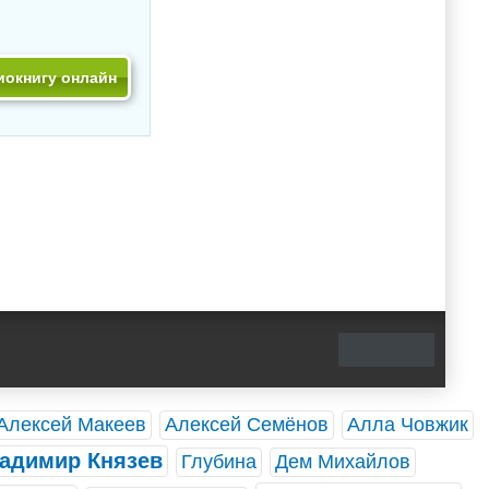
иокнигу онлайн
Алексей Макеев
Алексей Семёнов
Алла Човжик
адимир Князев
Глубина
Дем Михайлов