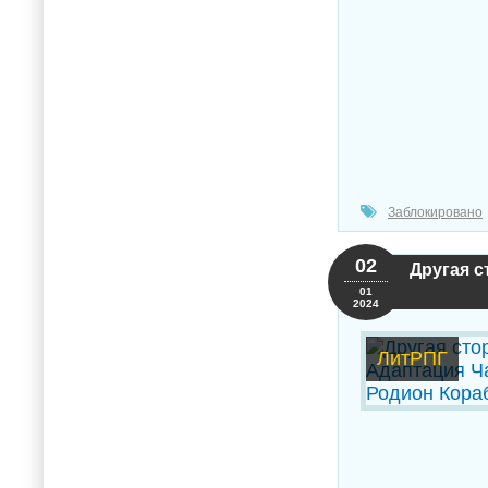
Заблокировано
02
Другая с
01
2024
ЛитРПГ