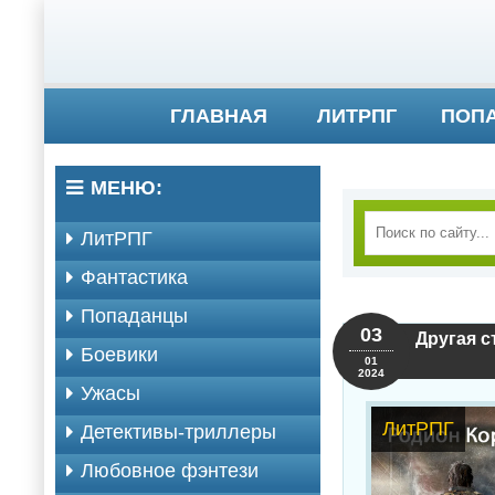
ГЛАВНАЯ
ЛИТРПГ
ПОП
МЕНЮ:
ЛитРПГ
Фантастика
Попаданцы
03
Другая с
Боевики
01
2024
Ужасы
ЛитРПГ
Детективы-триллеры
Любовное фэнтези