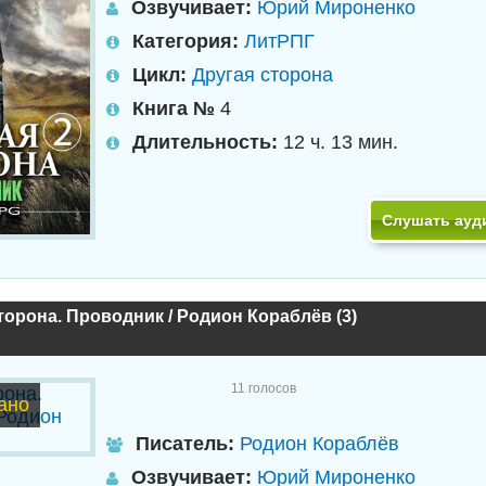
Озвучивает:
Юрий Мироненко
Категория:
ЛитРПГ
Цикл:
Другая сторона
Книга №
4
Длительность:
12 ч. 13 мин.
Слушать ауд
торона. Проводник / Родион Кораблёв (3)
11
голосов
ано
Писатель:
Родион Кораблёв
Озвучивает:
Юрий Мироненко