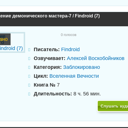
ние демонического мастера-7 / Findroid (7)
0
голосов
ано
Писатель:
Findroid
Озвучивает:
Алексей Воскобойников
Категория:
Заблокировано
Цикл:
Вселенная Вечности
Книга №
7
Длительность:
8 ч. 56 мин.
Слушать ауд