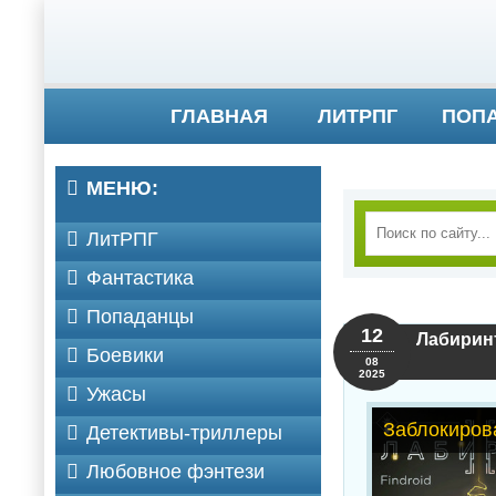
ГЛАВНАЯ
ЛИТРПГ
ПОП
МЕНЮ:
ЛитРПГ
Фантастика
Попаданцы
12
Лабиринт-
Боевики
08
2025
Ужасы
Заблокиров
Детективы-триллеры
Любовное фэнтези