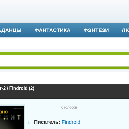
АДАНЦЫ
ФАНТАСТИКА
ФЭНТЕЗИ
ЛЮ
ДЕТЕКТИВ И ТРИЛЛЕР
2 / Findroid (2)
0
голосов
ано
Писатель:
Findroid