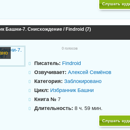
Слушать ауд
к Башни-7. Снисхождение / Findroid (7)
0
голосов
ано
Писатель:
Findroid
Озвучивает:
Алексей Семёнов
Категория:
Заблокировано
Цикл:
Избранник Башни
Книга №
7
Длительность:
8 ч. 59 мин.
Слушать ауд