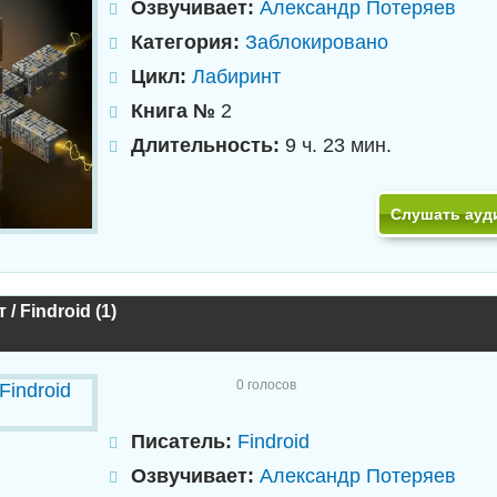
Озвучивает:
Александр Потеряев
Категория:
Заблокировано
Цикл:
Лабиринт
Книга №
2
Длительность:
9 ч. 23 мин.
Слушать ауд
/ Findroid (1)
0
голосов
Писатель:
Findroid
Озвучивает:
Александр Потеряев