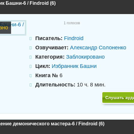
к Башни-6 / Findroid (6)
1
голосов
ано
Писатель:
Findroid
Озвучивает:
Александр Солоненко
Категория:
Заблокировано
Цикл:
Избранник Башни
Книга №
6
Длительность:
10 ч. 8 мин.
Слушать ауд
ние демонического мастера-6 / Findroid (6)