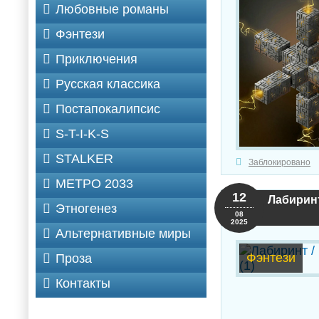
Любовные романы
Фэнтези
Приключения
Русская классика
Постапокалипсис
S-T-I-K-S
STALKER
Заблокировано
МЕТРО 2033
12
Лабиринт 
Этногенез
08
2025
Альтернативные миры
Фэнтези
Проза
Контакты