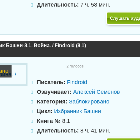
Длительность:
7 ч. 58 мин.
Слушать ауд
 Башни-8.1. Война. / Findroid (8.1)
2
голосов
ано
Писатель:
Findroid
Озвучивает:
Алексей Семёнов
Категория:
Заблокировано
Цикл:
Избранник Башни
Книга №
8.1
Длительность:
8 ч. 41 мин.