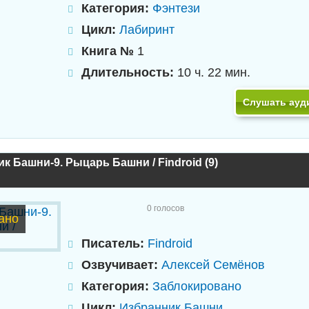
Категория:
Фэнтези
Цикл:
Лабиринт
Книга №
1
Длительность:
10 ч. 22 мин.
Слушать ауд
к Башни-9. Рыцарь Башни / Findroid (9)
0
голосов
ано
Писатель:
Findroid
Озвучивает:
Алексей Семёнов
Категория:
Заблокировано
Цикл:
Избранник Башни