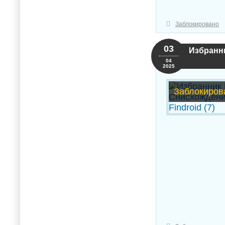
Заблокировано
03
Избранни
04
2025
Заблокиров