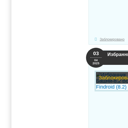
Заблокировано
03
Избранник
04
2025
Заблокиров