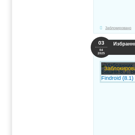
Заблокировано
03
Избранник
04
2025
Заблокиров