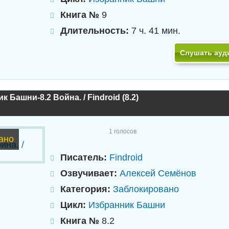
Книга №
9
Длительность:
7 ч. 41 мин.
Слушать ауд
 Башни-8.2 Война. / Findroid (8.2)
1
голосов
ано
Писатель:
Findroid
Озвучивает:
Алексей Семёнов
Категория:
Заблокировано
Цикл:
Избранник Башни
Книга №
8.2