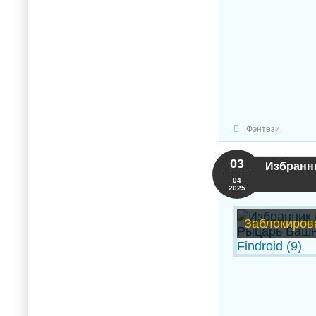
Фэнтези
03
Избранни
04
2025
Заблокиров