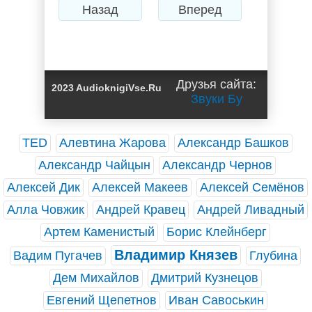
Назад
Вперед
Друзья сайта:
2023 AudioknigiVse.Ru
Звуки Бу
TED
Алевтина Жарова
Александр Башков
Александр Чайцын
Александр Чернов
Алексей Дик
Алексей Макеев
Алексей Семёнов
Алла Човжик
Андрей Кравец
Андрей Ливадный
Артем Каменистый
Борис Клейнберг
Владимир Князев
Вадим Пугачев
Глубина
Дем Михайлов
Дмитрий Кузнецов
Евгений Щепетнов
Иван Савоськин