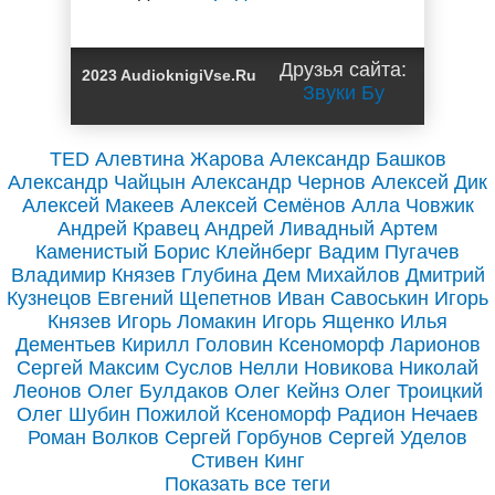
Друзья сайта:
2023 AudioknigiVse.Ru
Звуки Бу
TED
Алевтина Жарова
Александр Башков
Александр Чайцын
Александр Чернов
Алексей Дик
Алексей Макеев
Алексей Семёнов
Алла Човжик
Андрей Кравец
Андрей Ливадный
Артем
Каменистый
Борис Клейнберг
Вадим Пугачев
Владимир Князев
Глубина
Дем Михайлов
Дмитрий
Кузнецов
Евгений Щепетнов
Иван Савоськин
Игорь
Князев
Игорь Ломакин
Игорь Ященко
Илья
Дементьев
Кирилл Головин
Ксеноморф
Ларионов
Сергей
Максим Суслов
Нелли Новикова
Николай
Леонов
Олег Булдаков
Олег Кейнз
Олег Троицкий
Олег Шубин
Пожилой Ксеноморф
Радион Нечаев
Роман Волков
Сергей Горбунов
Сергей Уделов
Стивен Кинг
Показать все теги