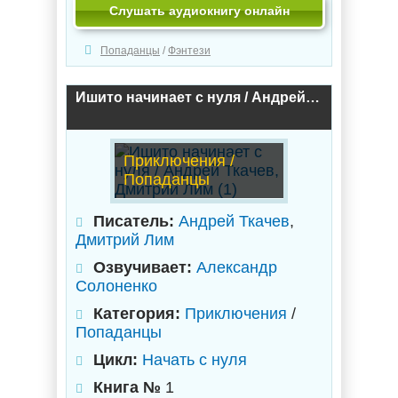
Слушать аудиокнигу онлайн
Попаданцы
/
Фэнтези
Ишито начинает с нуля / Андрей Ткачев, Дмитрий Лим (1)
Приключения /
Попаданцы
Писатель:
Андрей Ткачев
,
Дмитрий Лим
Озвучивает:
Александр
Солоненко
Категория:
Приключения
/
Попаданцы
Цикл:
Начать с нуля
Книга №
1