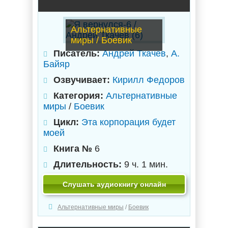
Альтернативные
миры / Боевик
Писатель:
Андрей Ткачев
,
А.
Байяр
Озвучивает:
Кирилл Федоров
Категория:
Альтернативные
миры
/
Боевик
Цикл:
Эта корпорация будет
моей
Книга №
6
Длительность:
9 ч. 1 мин.
Слушать аудиокнигу онлайн
Альтернативные миры
/
Боевик