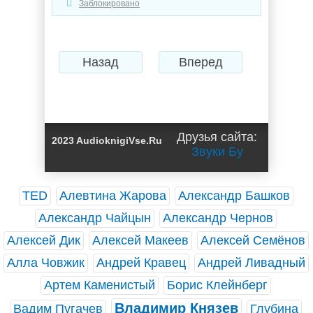
Заблокировано
Назад
Вперед
Друзья сайта:
2023 AudioknigiVse.Ru
Звуки Бу
TED
Алевтина Жарова
Александр Башков
Александр Чайцын
Александр Чернов
Алексей Дик
Алексей Макеев
Алексей Семёнов
Алла Човжик
Андрей Кравец
Андрей Ливадный
Артем Каменистый
Борис Клейнберг
Владимир Князев
Вадим Пугачев
Глубина