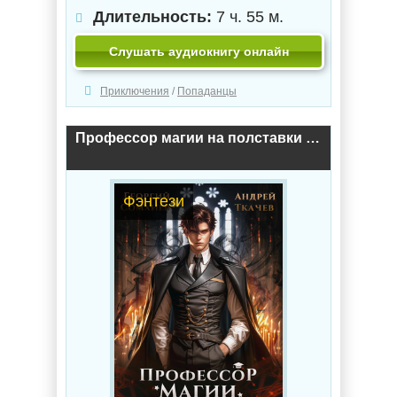
Длительность:
7 ч. 55 м.
Слушать аудиокнигу онлайн
Приключения
/
Попаданцы
Профессор магии на полставки / Андрей Ткачев, Георгий Сомхиев (1)
Фэнтези