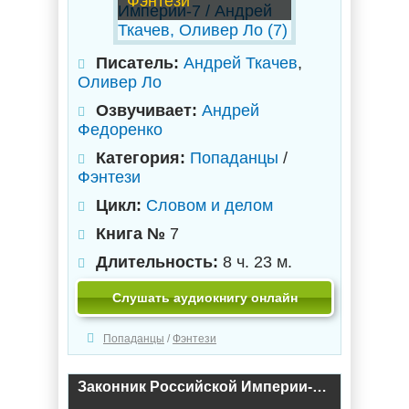
Фэнтези
Писатель:
Андрей Ткачев
,
Оливер Ло
Озвучивает:
Андрей
Федоренко
Категория:
Попаданцы
/
Фэнтези
Цикл:
Словом и делом
Книга №
7
Длительность:
8 ч. 23 м.
Слушать аудиокнигу онлайн
Попаданцы
/
Фэнтези
Законник Российской Империи-6 / Андрей Ткачев, Оливер Ло (6)