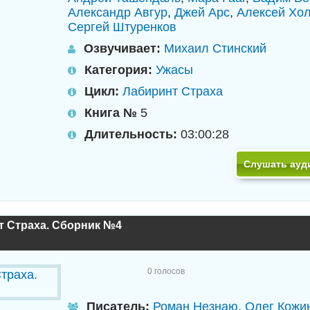
Александр Авгур
,
Джей Арс
,
Алексей Хо
Сергей Штуренков
Озвучивает:
Михаил Стинский
Категория:
Ужасы
Цикл:
Лабиринт Страха
Книга №
5
Длительность:
03:00:28
Слушать ауд
т Страха. Сборник №4
0
голосов
Писатель:
Роман Незнаю
,
Олег Кожи