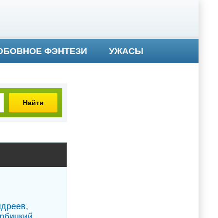
БОВНОЕ ФЭНТЕЗИ
УЖАСЫ
Найти
ндреев
,
рбицкий
,