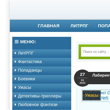
ГЛАВНАЯ
ЛИТРПГ
ПОП
МЕНЮ:
ЛитРПГ
Фантастика
Попаданцы
27
Лабирин
Боевики
03
2022
Ужасы
Ужасы
Детективы-триллеры
Любовное фэнтези