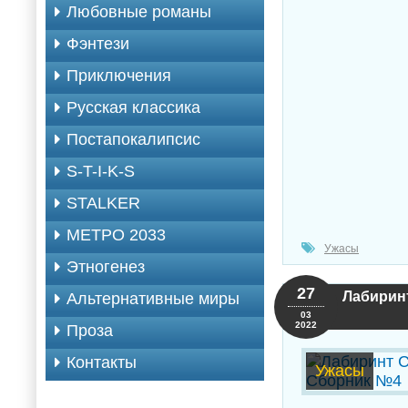
Любовные романы
Фэнтези
Приключения
Русская классика
Постапокалипсис
S-T-I-K-S
STALKER
МЕТРО 2033
Ужасы
Этногенез
27
Лабирин
Альтернативные миры
03
2022
Проза
Контакты
Ужасы