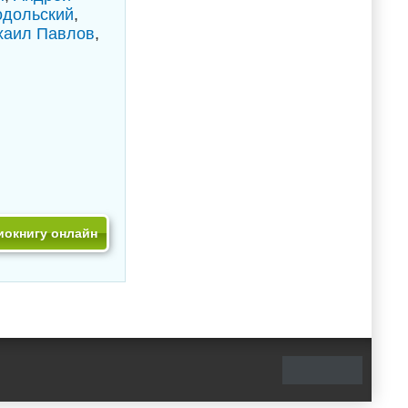
одольский
,
хаил Павлов
,
иокнигу онлайн