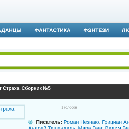
АДАНЦЫ
ФАНТАСТИКА
ФЭНТЕЗИ
ЛЮ
ДЕТЕКТИВ И ТРИЛЛЕР
т Страха. Сборник №5
1
голосов
Писатель:
Роман Незнаю
,
Грициан А
Андрей Ташендаль
,
Мара Гааг
,
Вадим Ве