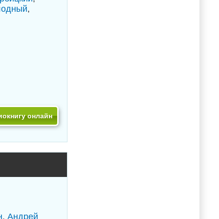
лодный
,
иокнигу онлайн
н
,
Андрей