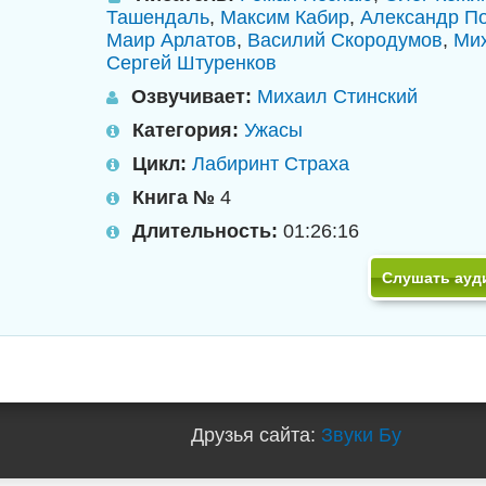
Ташендаль
,
Максим Кабир
,
Александр П
Маир Арлатов
,
Василий Скородумов
,
Ми
Сергей Штуренков
Озвучивает:
Михаил Стинский
Категория:
Ужасы
Цикл:
Лабиринт Страха
Книга №
4
Длительность:
01:26:16
Слушать ауд
Друзья сайта:
Звуки Бу