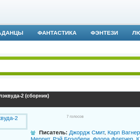
АДАНЦЫ
ФАНТАСТИКА
ФЭНТЕЗИ
ЛЮ
ДЕТЕКТИВ И ТРИЛЛЕР
эквуда-2 (сборник)
7
голосов
Писатель:
Джордж Смит
,
Карл Вагнер
Меррит
,
Рэй Брэдбери
,
Флора Флетчер
,
К