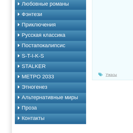
Любовные романы
Фэнтези
Приключения
Русская классика
Постапокалипсис
S-T-I-K-S
STALKER
Ужасы
МЕТРО 2033
Этногенез
Альтернативные миры
Проза
Контакты