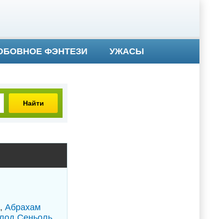
БОВНОЕ ФЭНТЕЗИ
УЖАСЫ
Найти
,
Абрахам
лод Сеньоль
,