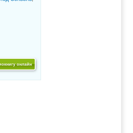
иокнигу онлайн