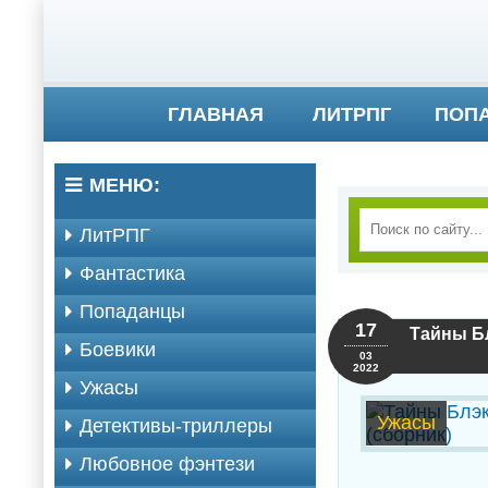
ГЛАВНАЯ
ЛИТРПГ
ПОП
МЕНЮ:
ЛитРПГ
Фантастика
Попаданцы
17
Тайны Бл
Боевики
03
2022
Ужасы
Ужасы
Детективы-триллеры
Любовное фэнтези