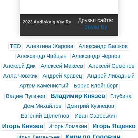
Друзья сайта:
2023 AudioknigiVse.Ru
Звуки Бу
TED
Алевтина Жарова
Александр Башков
Александр Чайцын
Александр Чернов
Алексей Дик
Алексей Макеев
Алексей Семёнов
Алла Човжик
Андрей Кравец
Андрей Ливадный
Артем Каменистый
Борис Клейнберг
Владимир Князев
Вадим Пугачев
Глубина
Дем Михайлов
Дмитрий Кузнецов
Евгений Щепетнов
Иван Савоськин
Игорь Князев
Игорь Ященко
Игорь Ломакин
Кирилл Головин
Илья Дементьев