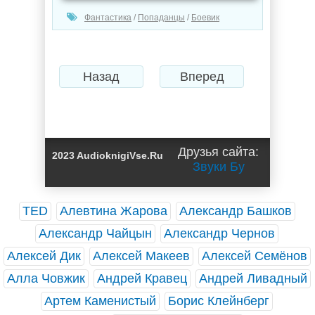
Фантастика
/
Попаданцы
/
Боевик
Назад
Вперед
Друзья сайта:
2023 AudioknigiVse.Ru
Звуки Бу
TED
Алевтина Жарова
Александр Башков
Александр Чайцын
Александр Чернов
Алексей Дик
Алексей Макеев
Алексей Семёнов
Алла Човжик
Андрей Кравец
Андрей Ливадный
Артем Каменистый
Борис Клейнберг