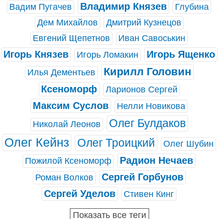
Владимир Князев
Вадим Пугачев
Глубина
Дем Михайлов
Дмитрий Кузнецов
Евгений Щепетнов
Иван Савоськин
Игорь Князев
Игорь Ященко
Игорь Ломакин
Кирилл Головин
Илья Дементьев
Ксеноморф
Ларионов Сергей
Максим Суслов
Нелли Новикова
Олег Булдаков
Николай Леонов
Олег Кейнз
Олег Троицкий
Олег Шубин
Радион Нечаев
Пожилой Ксеноморф
Сергей Горбунов
Роман Волков
Сергей Уделов
Стивен Кинг
Показать все теги