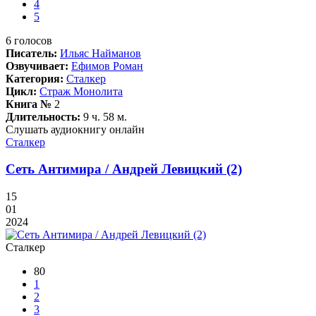
4
5
6
голосов
Писатель:
Ильяс Найманов
Озвучивает:
Ефимов Роман
Категория:
Сталкер
Цикл:
Страж Монолита
Книга №
2
Длительность:
9 ч. 58 м.
Слушать аудиокнигу онлайн
Сталкер
Сеть Антимира / Андрей Левицкий (2)
15
01
2024
Сталкер
80
1
2
3