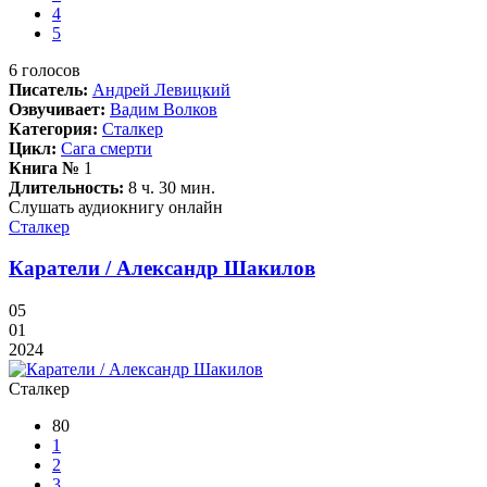
4
5
6
голосов
Писатель:
Андрей Левицкий
Озвучивает:
Вадим Волков
Категория:
Сталкер
Цикл:
Сага смерти
Книга №
1
Длительность:
8 ч. 30 мин.
Слушать аудиокнигу онлайн
Сталкер
Каратели / Александр Шакилов
05
01
2024
Сталкер
80
1
2
3