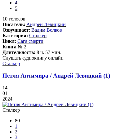
4
5
10
голосов
Писатель:
Андрей Левицкий
Озвучивает:
Вадим Волков
Категория:
Сталкер
Цикл:
Сага смерти
Книга №
2
Длительность:
8 ч. 57 мин.
Слушать аудиокнигу онлайн
Сталкер
Петля Антимира / Андрей Левицкий (1)
14
01
2024
Сталкер
80
1
2
3