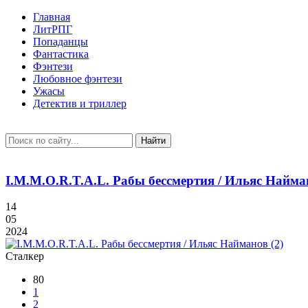
Главная
ЛитРПГ
Попаданцы
Фантастика
Фэнтези
Любовное фэнтези
Ужасы
Детектив и триллер
Найти
I.M.M.O.R.T.A.L. Рабы бессмертия / Ильяс Найман
14
05
2024
Сталкер
80
1
2