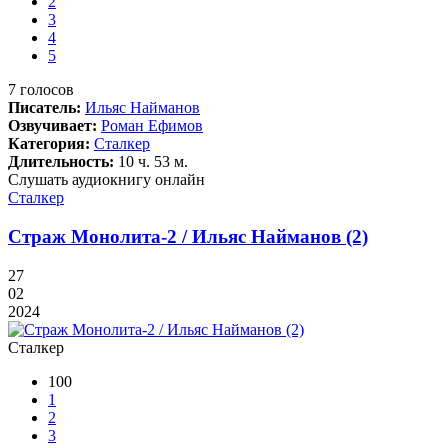
2
3
4
5
7
голосов
Писатель:
Ильяс Найманов
Озвучивает:
Роман Ефимов
Категория:
Сталкер
Длительность:
10 ч. 53 м.
Слушать аудиокнигу онлайн
Сталкер
Страж Монолита-2 / Ильяс Найманов (2)
27
02
2024
Сталкер
100
1
2
3