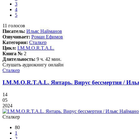
3
4
5
11
голосов
Писатель:
Ильяс Найманов
Озвучивает:
Роман Ефимов
Категория:
Сталкер
Цикл:
I.M.M.O.R.T.A.L.
Книга №
2
Длительность:
9 ч. 42 мин.
Слушать аудиокнигу онлайн
Сталкер
I.M.M.O.R.T.A.L. Янтарь. Вирус бессмертия / Иль
14
05
2024
Сталкер
80
1
2