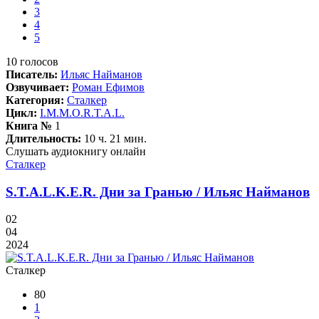
3
4
5
10
голосов
Писатель:
Ильяс Найманов
Озвучивает:
Роман Ефимов
Категория:
Сталкер
Цикл:
I.M.M.O.R.T.A.L.
Книга №
1
Длительность:
10 ч. 21 мин.
Слушать аудиокнигу онлайн
Сталкер
S.T.A.L.K.E.R. Дни за Гранью / Ильяс Найманов
02
04
2024
Сталкер
80
1