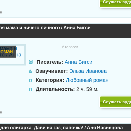
Слушать ауд
н
я мама и ничего личного / Анна Бигси
6
голосов
роман
Писатель:
Анна Бигси
Озвучивает:
Эльза Иванова
Категория:
Любовный роман
Длительность:
2 ч. 59 м.
Слушать ауд
н
для олигарха. Дави на газ, папочка! / Аня Васнецова