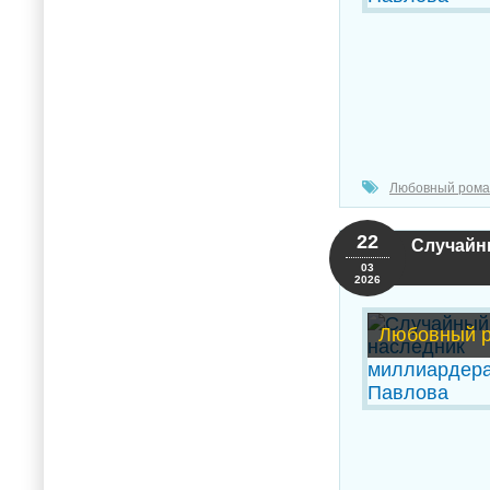
Любовный рома
22
Случайн
03
2026
Любовный 