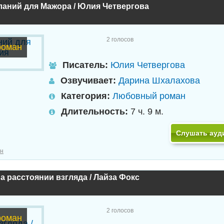
ланий для Мажора / Юлия Четвергова
2
голосов
роман
Писатель:
Юлия Четвергова
Озвучивает:
Дарина Шхалахова
Категория:
Любовный роман
Длительность:
7 ч. 9 м.
Слушать ауд
н
а расстоянии взгляда / Лайза Фокс
2
голосов
роман