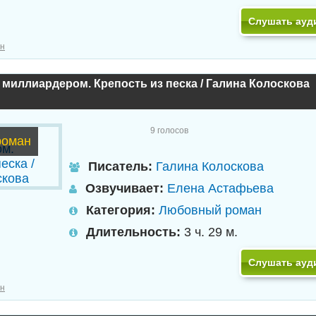
Слушать ауд
н
 миллиардером. Крепость из песка / Галина Колоскова
9
голосов
роман
Писатель:
Галина Колоскова
Озвучивает:
Елена Астафьева
Категория:
Любовный роман
Длительность:
3 ч. 29 м.
Слушать ауд
н