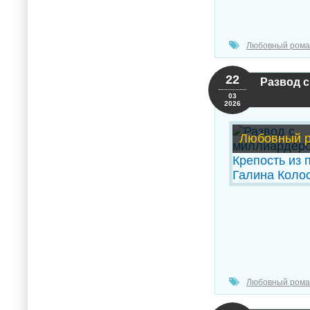
Любовный рома
22
Развод с
03
2026
Любовный 
Любовный рома