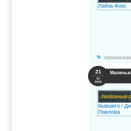
Любовный рома
21
Маленька
03
2026
Любовный 