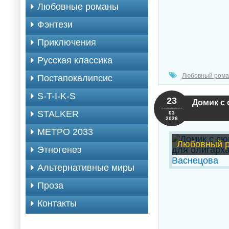
Любовные романы
Фэнтези
Приключения
Русская классика
Любовный рома
Постапокалипсис
S-T-I-K-S
23
Домик с 
STALKER
03
2026
МЕТРО 2033
Любовный 
Этногенез
Альтернативные миры
Проза
Контакты