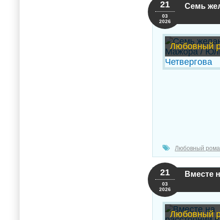
21
Семь же
03
2026
Любовный 
Любовный рома
21
Вместе н
03
2026
Любовный 