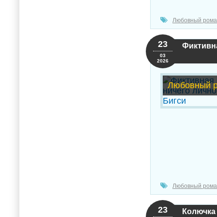
Любовный рома
23
Фиктивна
03
2026
Любовный 
Любовный рома
23
Колючка 