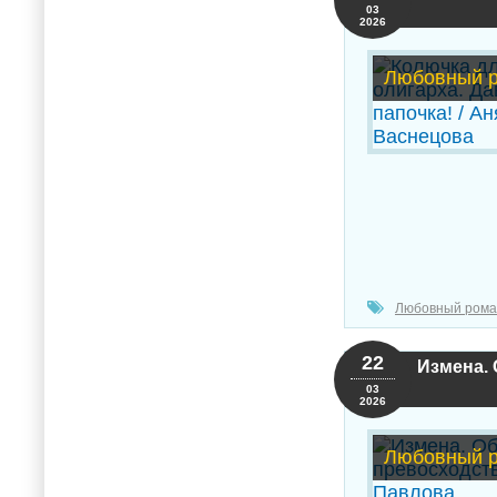
03
2026
Любовный 
Любовный рома
22
Измена. 
03
2026
Любовный 