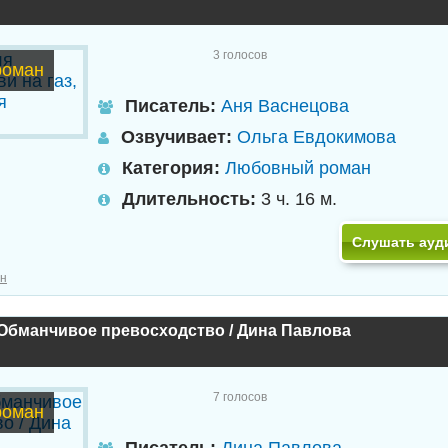
3
голосов
роман
Писатель:
Аня Васнецова
Озвучивает:
Ольга Евдокимова
Категория:
Любовный роман
Длительность:
3 ч. 16 м.
Слушать ауд
н
Обманчивое превосходство / Дина Павлова
7
голосов
роман