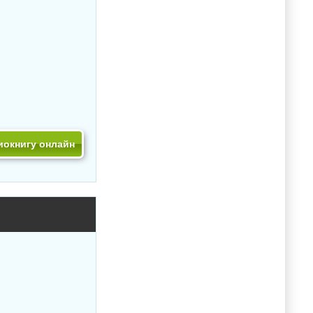
иокнигу онлайн