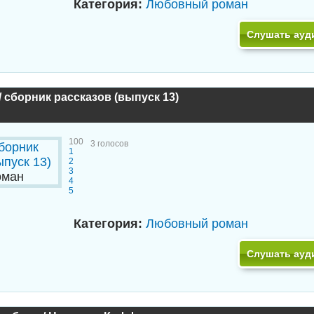
Категория:
Любовный роман
Слушать ауд
/ сборник рассказов (выпуск 13)
100
3
голосов
1
2
3
оман
4
5
Категория:
Любовный роман
Слушать ауд