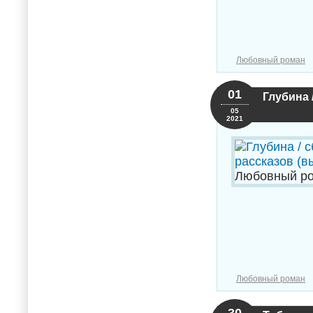
Любовный роман
01
Глубина 
05
2021
Любовный р
Любовный роман