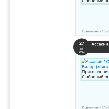
Любовный р
Приключения
/
Люб
27
Ассасин 
03
2021
Приключения
Любовный р
Приключения
/
Люб