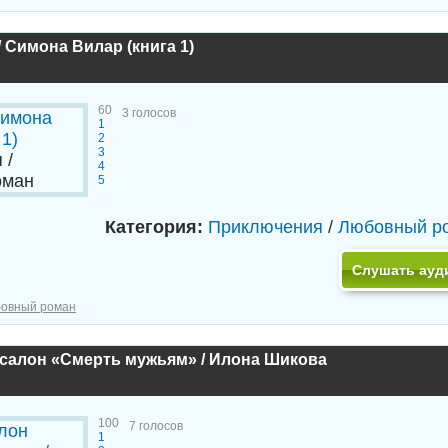
/ Симона Вилар (книга 1)
60
3
голосов
1
2
3
 /
4
оман
5
Категория:
Приключения
/
Любовный р
Слушать ауд
овный роман
салон «Смерть мужьям» / Илона Шикова
100
7
голосов
1