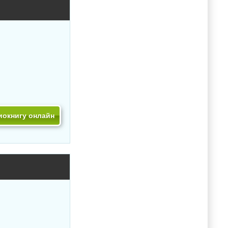
иокнигу онлайн