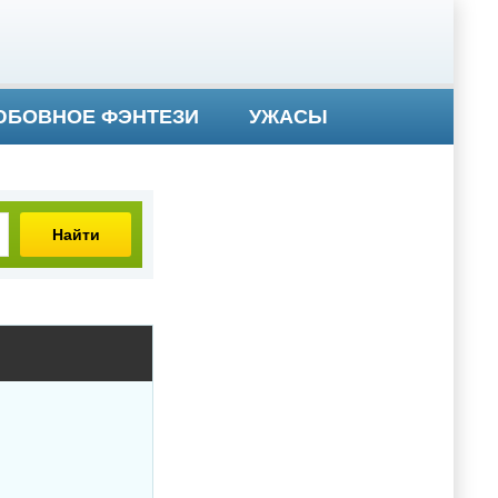
БОВНОЕ ФЭНТЕЗИ
УЖАСЫ
Найти