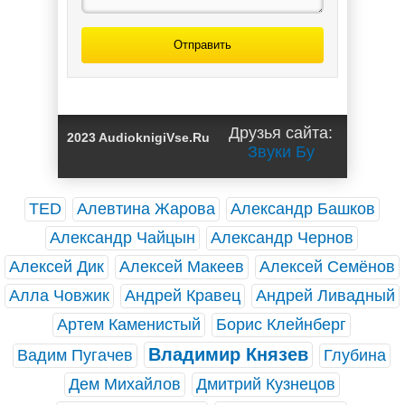
Отправить
Друзья сайта:
2023 AudioknigiVse.Ru
Звуки Бу
TED
Алевтина Жарова
Александр Башков
Александр Чайцын
Александр Чернов
Алексей Дик
Алексей Макеев
Алексей Семёнов
Алла Човжик
Андрей Кравец
Андрей Ливадный
Артем Каменистый
Борис Клейнберг
Владимир Князев
Вадим Пугачев
Глубина
Дем Михайлов
Дмитрий Кузнецов