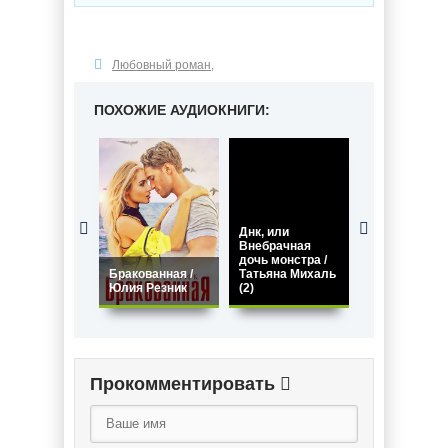
Любовный роман
,
ПОХОЖИЕ АУДИОКНИГИ:
Днк, или
Внебрачная
дочь монстра /
Глядя на мор
Бракованная /
Татьяна Михаль
Франсуаза
Юлия Резник
(2)
Бурден
Прокомментировать