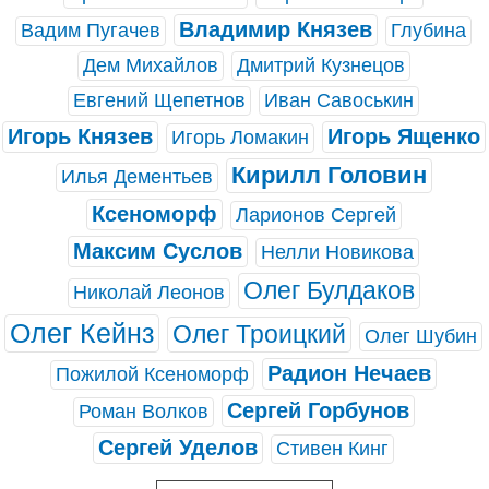
Владимир Князев
Вадим Пугачев
Глубина
Дем Михайлов
Дмитрий Кузнецов
Евгений Щепетнов
Иван Савоськин
Игорь Князев
Игорь Ященко
Игорь Ломакин
Кирилл Головин
Илья Дементьев
Ксеноморф
Ларионов Сергей
Максим Суслов
Нелли Новикова
Олег Булдаков
Николай Леонов
Олег Кейнз
Олег Троицкий
Олег Шубин
Радион Нечаев
Пожилой Ксеноморф
Сергей Горбунов
Роман Волков
Сергей Уделов
Стивен Кинг