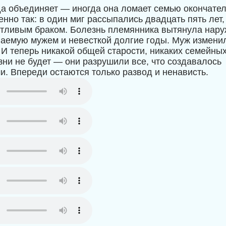
да объединяет — иногда она ломает семью окончател
нно так: в один миг рассыпались двадцать пять лет,
стливым браком. Болезнь племянника вытянула нар
ваемую мужем и невесткой долгие годы. Муж измени
. И теперь никакой общей старости, никаких семейны
зни не будет — они разрушили все, что создавалось
и. Впереди остаются только развод и ненависть.