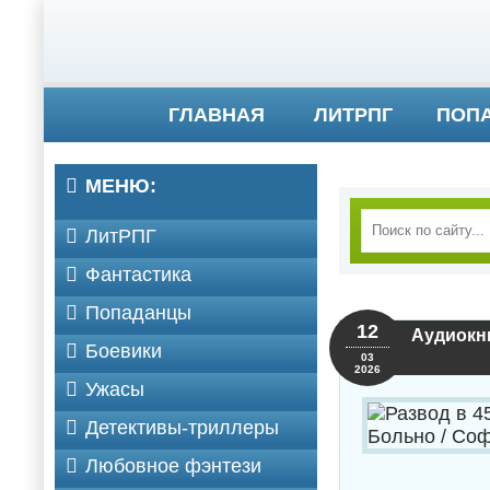
ГЛАВНАЯ
ЛИТРПГ
ПОП
МЕНЮ:
ЛитРПГ
Фантастика
Попаданцы
12
Аудиокни
Боевики
03
2026
Ужасы
Детективы-триллеры
Любовное фэнтези