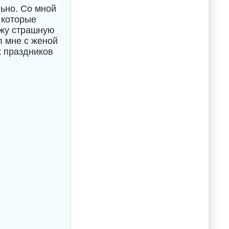
ьно. Со мной
 которые
ужу страшную
л мне с женой
х праздников