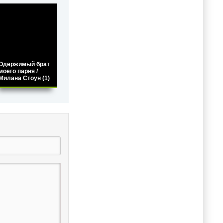
Одержимый брат
моего парня /
Милана Стоун (1)