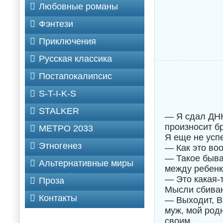
Любовные романы
Фэнтези
Приключения
Русская классика
Постапокалипсис
S-T-I-K-S
STALKER
— Я сдал ДНК
произносит б
МЕТРО 2033
Я еще не усп
Этногенез
— Как это во
— Такое быва
Альтернативные миры
между ребенк
— Это какая-
Проза
Мысли сбивают
Контакты
— Выходит, В
муж, мой родн
своим.