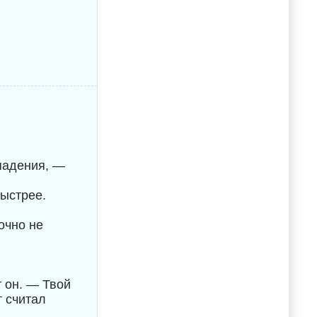
падения, —
быстрее.
очно не
 он. — Твой
т считал