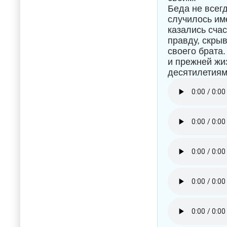
Беда не всег
случилось име
казались сча
правду, скры
своего брата
и прежней жи
десятилетиям