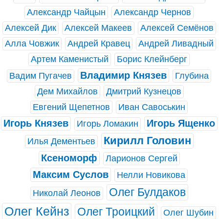
Александр Чайцын
Александр Чернов
Алексей Дик
Алексей Макеев
Алексей Семёнов
Алла Човжик
Андрей Кравец
Андрей Ливадный
Артем Каменистый
Борис Клейнберг
Владимир Князев
Вадим Пугачев
Глубина
Дем Михайлов
Дмитрий Кузнецов
Евгений Щепетнов
Иван Савоськин
Игорь Князев
Игорь Ященко
Игорь Ломакин
Кирилл Головин
Илья Дементьев
Ксеноморф
Ларионов Сергей
Максим Суслов
Нелли Новикова
Олег Булдаков
Николай Леонов
Олег Кейнз
Олег Троицкий
Олег Шубин