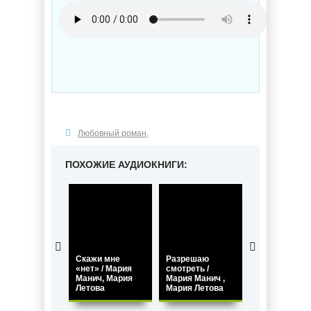
Любовный роман
,
ПОХОЖИЕ АУДИОКНИГИ:
Скажи мне
Разрешаю
«нет» / Мария
смотреть /
По моим
Манич, Мария
Мария Манич ,
правилам /
Летова
Мария Летова
Мария Летов