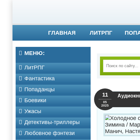
ГЛАВНАЯ
ЛИТРПГ
ПОП
МЕНЮ:
ЛитРПГ
Фантастика
Попаданцы
11
Аудиокни
Боевики
05
2025
Ужасы
Детективы-триллеры
Любовное фэнтези