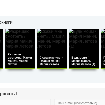
,
ОКНИГИ:
Разрешаю
смотреть / Мария
Скажи мне «нет»
Будь моим /
П
Манич , Мария
/ Мария Манич,
Мария Манич,
л
Летова
Мария Летова
Мария Летова (1)
М
ировать