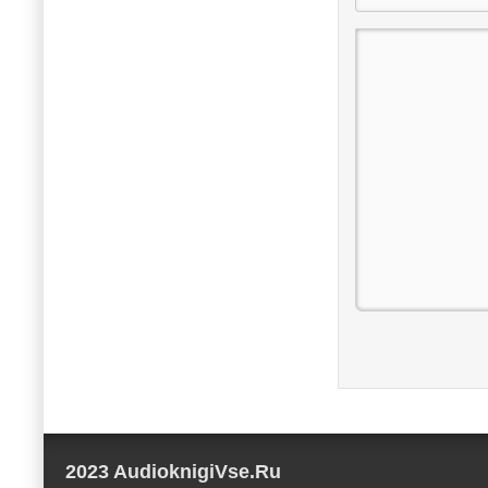
2023 AudioknigiVse.Ru