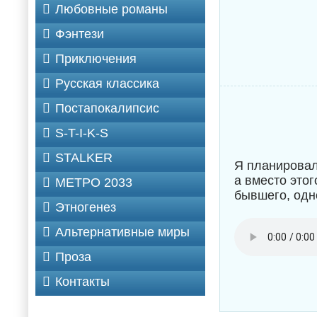
Любовные романы
Фэнтези
Приключения
Русская классика
Постапокалипсис
S-T-I-K-S
STALKER
Я планировал
а вместо это
МЕТРО 2033
бывшего, одн
Этногенез
Альтернативные миры
Проза
Контакты