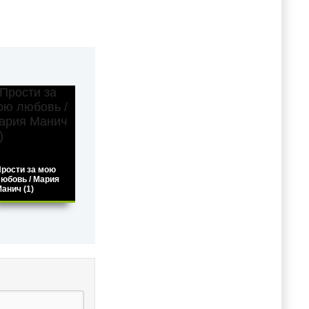
рости за мою
юбовь / Мария
анич (1)