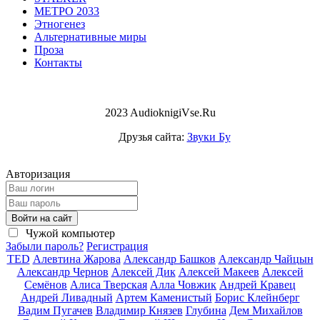
МЕТРО 2033
Этногенез
Альтернативные миры
Проза
Контакты
2023 AudioknigiVse.Ru
Друзья сайта:
Звуки Бу
Авторизация
Войти на сайт
Чужой компьютер
Забыли пароль?
Регистрация
TED
Алевтина Жарова
Александр Башков
Александр Чайцын
Александр Чернов
Алексей Дик
Алексей Макеев
Алексей
Семёнов
Алиса Тверская
Алла Човжик
Андрей Кравец
Андрей Ливадный
Артем Каменистый
Борис Клейнберг
Вадим Пугачев
Владимир Князев
Глубина
Дем Михайлов