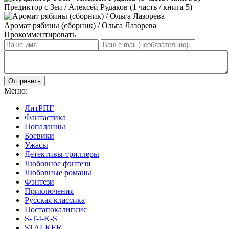
Предиктор с Зеи / Алексей Рудаков (1 часть / книга 5)
Аромат рябины (сборник) / Ольга Лазорева
Прокомментировать
Отправить
Меню:
ЛитРПГ
Фантастика
Попаданцы
Боевики
Ужасы
Детективы-триллеры
Любовное фэнтези
Любовные романы
Фэнтези
Приключения
Русская классика
Постапокалипсис
S-T-I-K-S
STALKER