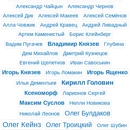
Александр Чайцын
Александр Чернов
Алексей Дик
Алексей Макеев
Алексей Семёнов
Алла Човжик
Андрей Кравец
Андрей Ливадный
Артем Каменистый
Борис Клейнберг
Владимир Князев
Вадим Пугачев
Глубина
Дем Михайлов
Дмитрий Кузнецов
Евгений Щепетнов
Иван Савоськин
Игорь Князев
Игорь Ященко
Игорь Ломакин
Кирилл Головин
Илья Дементьев
Ксеноморф
Ларионов Сергей
Максим Суслов
Нелли Новикова
Олег Булдаков
Николай Леонов
Олег Кейнз
Олег Троицкий
Олег Шубин