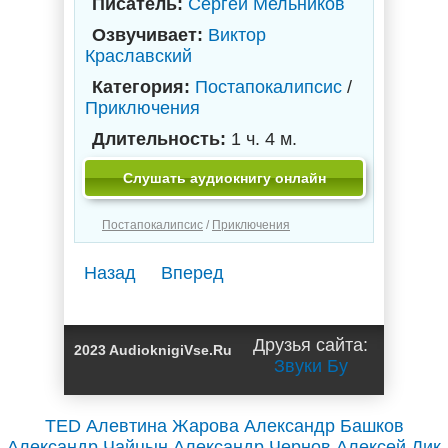
Писатель:
Сергей Мельников
Озвучивает:
Виктор
Краславский
Категория:
Постапокалипсис
/
Приключения
Длительность:
1 ч. 4 м.
Слушать аудиокнигу онлайн
Постапокалипсис
/
Приключения
Назад
Вперед
Друзья сайта:
2023 AudioknigiVse.Ru
Звуки Бу
TED
Алевтина Жарова
Александр Башков
Александр Чайцын
Александр Чернов
Алексей Дик