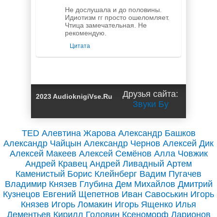
Не дослушала и до половины.
Идиотизм гг просто ошеломляет.
Чтица замечательная. Не
рекомендую.
Цитата
Друзья сайта:
2023 AudioknigiVse.Ru
Звуки Бу
TED
Алевтина Жарова
Александр Башков
Александр Чайцын
Александр Чернов
Алексей Дик
Алексей Макеев
Алексей Семёнов
Алла Човжик
Андрей Кравец
Андрей Ливадный
Артем
Каменистый
Борис Клейнберг
Вадим Пугачев
Владимир Князев
Глубина
Дем Михайлов
Дмитрий
Кузнецов
Евгений Щепетнов
Иван Савоськин
Игорь
Князев
Игорь Ломакин
Игорь Ященко
Илья
Дементьев
Кирилл Головин
Ксеноморф
Ларионов